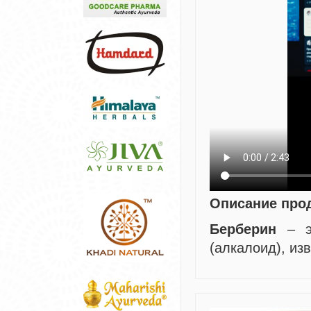
Описание про
Берберин
– эт
(алкалоид), из