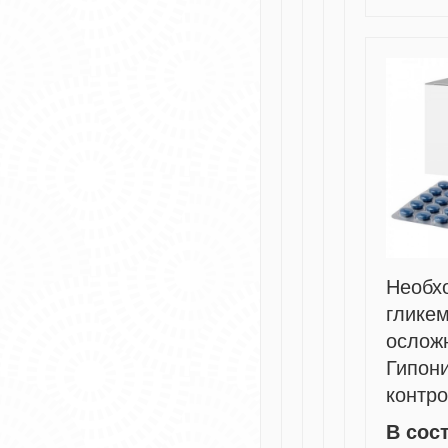
Необ
глике
ослож
Гипон
контро
В сос