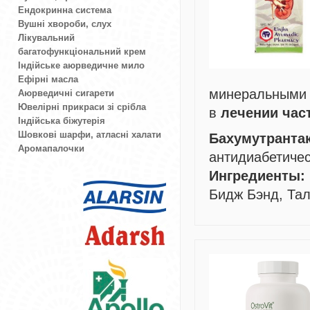
Ендокринна система
Вушні хвороби, слух
Лікувальний
багатофункціональний крем
Індійське аюрведичне мило
Ефірні масла
минеральными
Аюрведичні сигарети
Ювелірні прикраси зі срібла
в
лечении час
Індійська біжутерія
Шовкові шарфи, атласні халати
Бахумутранта
Аромапалочки
антидиабетичес
Ингредиенты:
Бидж Бэнд, Та