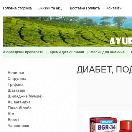
Головна сторінка
Знижки та акції
Доставка і оплата
Контакти
Аюрведичні препарати
Креми для обличчя
Маски для обличчя
ДИАБЕТ, П
Новинки
Спіруліна
Тріфала
Шатаварі
Шиладжит(Мумиё)
Ашвагандха
Гінко білоба
Нім
Брамі
Чаванпраш