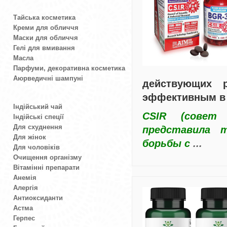
Тайська косметика
Креми для обличчя
Маски для обличчя
Гелі для вмивання
Масла
Парфуми, декоративна косметика
Аюрведичні шампуні
действующих р
эффективным в 
Індійський чай
CSIR (совет 
Індійські спеції
Для схуднення
представила 
Для жінок
борьбы с
...
Для чоловіків
Очищення організму
Вітамінні препарати
Анемія
Алергія
Антиоксиданти
Астма
Герпес