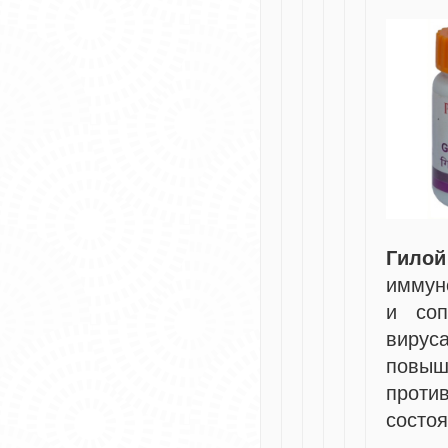
Гило
иммун
и соп
вирус
пов
проти
состо