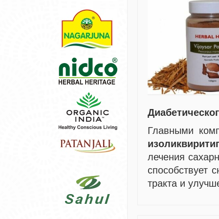
Диабетическог
Главными ком
изоликвирити
лечения сахарн
способствует 
тракта и улуч