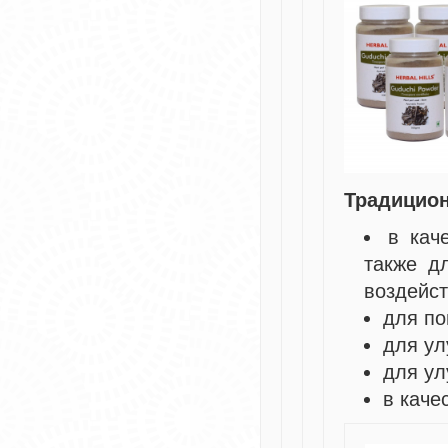
Традицион
в кач
также д
воздейс
для по
для ул
для ул
в каче