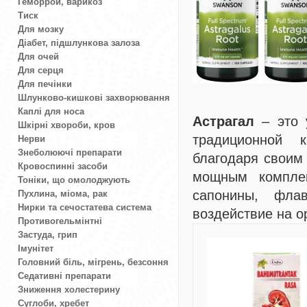
Геморрой, варикоз
Тиск
Для мозку
Діабет, підшлункова залоза
Для очей
Для серця
Для печінки
Шлунково-кишкові захворювання
Каплі для носа
Астрагал
– это у
Шкірні хвороби, кров
традиционной 
Нерви
Знеболюючі препарати
благодаря своим
Кровоспинні засоби
мощным комплек
Тоніки, що омолоджують
сапонины, фла
Пухлина, міома, рак
Нирки та сечостатева система
воздействие на 
Противогельмінтні
Застуда, грип
Імунітет
Головний біль, мігрень, безсоння
Седативні препарати
Зниження холестерину
Суглоби, хребет