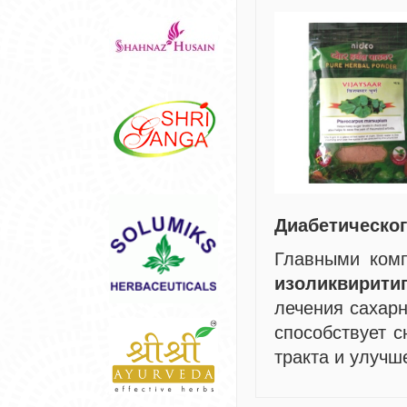
Диабетическог
Главными ком
изоликвирити
лечения сахарн
способствует 
тракта и улуч