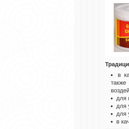
Традици
в к
также
возде
для 
для 
для 
в ка