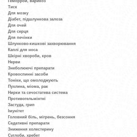
Геморрой, варикоз
Тиск
Для мозку
Діабет, підшлункова залоза
Для очей
Для серця
Для печінки
Шлунково-кишкові захворювання
Каплі для носа
Шкірні хвороби, кров
Нерви
Знеболюючі препарати
Кровоспинні засоби
Тоніки, що омолоджують
Пухлина, міома, рак
Нирки та сечостатева система
Противогельмінтні
Застуда, грип
Імунітет
Головний біль, мігрень, безсоння
Седативні препарати
Зниження холестерину
Суглоби, хребет