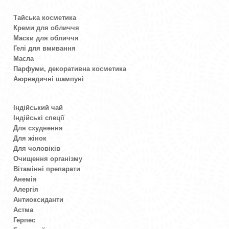
Тайська косметика
Креми для обличчя
Маски для обличчя
Гелі для вмивання
Масла
Парфуми, декоративна косметика
Аюрведичні шампуні
Індійський чай
Індійські спеції
Для схуднення
Для жінок
Для чоловіків
Очищення організму
Вітамінні препарати
Анемія
Алергія
Антиоксиданти
Астма
Герпес