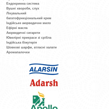
Ендокринна система
Вушні хвороби, слух
Лікувальний
багатофункціональний крем
Індійське аюрведичне мило
Ефірні масла
Аюрведичні сигарети
Ювелірні прикраси зі срібла
Індійська біжутерія
Шовкові шарфи, атласні халати
Аромапалочки