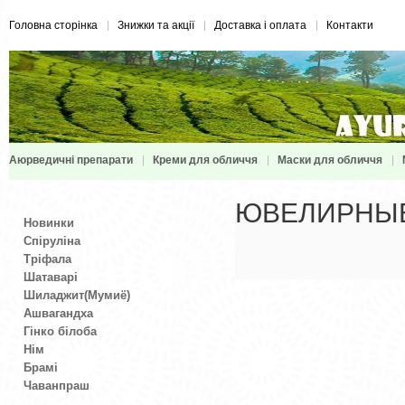
Головна сторінка
Знижки та акції
Доставка і оплата
Контакти
Аюрведичні препарати
Креми для обличчя
Маски для обличчя
ЮВЕЛИРНЫЕ
Новинки
Спіруліна
Тріфала
Шатаварі
Шиладжит(Мумиё)
Ашвагандха
Гінко білоба
Нім
Брамі
Чаванпраш