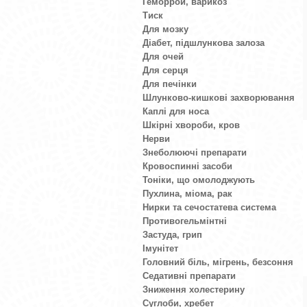
Геморрой, варикоз
Тиск
Для мозку
Діабет, підшлункова залоза
Для очей
Для серця
Для печінки
Шлунково-кишкові захворювання
Каплі для носа
Шкірні хвороби, кров
Нерви
Знеболюючі препарати
Кровоспинні засоби
Тоніки, що омолоджують
Пухлина, міома, рак
Нирки та сечостатева система
Противогельмінтні
Застуда, грип
Імунітет
Головний біль, мігрень, безсоння
Седативні препарати
Зниження холестерину
Суглоби, хребет