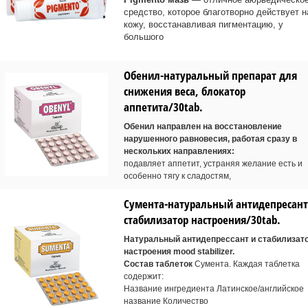
средство, которое благотворно действует н
кожу, восстанавливая пигментацию, у
большого
Обенил-натуральный препарат для
снижения веса, блокатор
аппетита/30tab.
Обенил направлен на восстановление
нарушенного равновесия, работая сразу в
нескольких направлениях:
подавляет аппетит, устраняя желание есть и
особенно тягу к сладостям,
Сумента-натуральный антидепресант
стабилизатор настроения/30tab.
Натуральный антидепрессант и стабилизат
настроения mood stabilizer.
Состав таблеток
Сумента. Каждая таблетка
содержит:
Название ингредиента Латинское/английское
название Количество