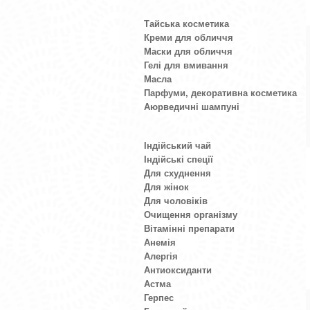
Тайська косметика
Креми для обличчя
Маски для обличчя
Гелі для вмивання
Масла
Парфуми, декоративна косметика
Аюрведичні шампуні
Індійський чай
Індійські спеції
Для схуднення
Для жінок
Для чоловіків
Очищення організму
Вітамінні препарати
Анемія
Алергія
Антиоксиданти
Астма
Герпес