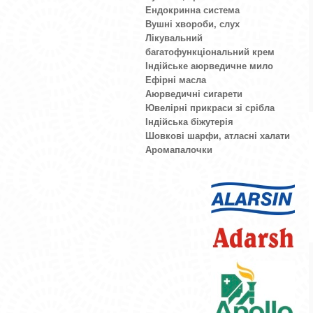
Ендокринна система
Вушні хвороби, слух
Лікувальний
багатофункціональний крем
Індійське аюрведичне мило
Ефірні масла
Аюрведичні сигарети
Ювелірні прикраси зі срібла
Індійська біжутерія
Шовкові шарфи, атласні халати
Аромапалочки