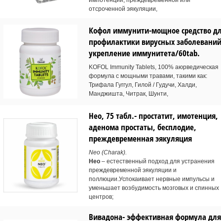
импотенции, преждевременной или
отсроченной эякуляции,
Кофол иммунити-мощное средство д
профилактики вирусных заболеваний
укрепление иммунитета/60tab.
KOFOL Immunity Tablets, 100% аюрведическая
формула с мощными травами, такими как:
Трифала Гуггул, Гилой / Гудучи, Халди,
Манджишта, Читрак, Шунти,
Нео, 75 табл.- простатит, имотенция,
аденома простаты, бесплодие,
преждевременная эякуляция
Neo (Charak).
Нео
– естественный подход для устранения
преждевременной эякуляции и
поллюции.Успокаивает нервные импульсы и
уменьшает возбудимость мозговых и спинных
центров;
Вивадона- эффективная формула для