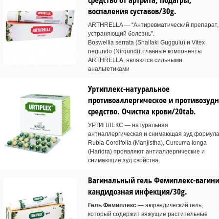
воспаления суставов/30g.
ARTHRELLA — “Антиревматический препарат,
устраняющий болезнь”.
Boswellia serrata (Shallaki Guggulu) и Vitex
negundo (Nirgundi), главные компоненты
ARTHRELLA, являются сильными
анальгетиками
Уртиплекс-натуральное
противоаллергическое и противозуд
средство. Очистка крови/20tab.
УРТИПЛЕКС — натуральная
антиаллергическая и снимающая зуд формула
Rubia Cordifolia (Manjistha), Curcuma longa
(Haridra) проявляют антиаллергические и
снимающие зуд свойства.
Вагинальный гель Фемиплекс-вагини
кандидозная инфекция/30g.
Гель Фемиплекс
— аюрведический гель,
который содержит вяжущие растительные