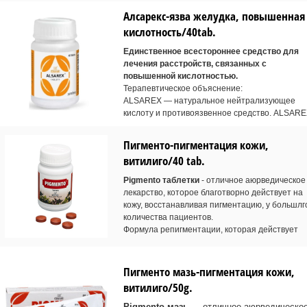
Алсарекс-язва желудка, повышенная
кислотность/40tab.
Единственное всестороннее средство для
лечения расстройств, связанных с
повышенной кислотностью.
Терапевтическое объяснение:
ALSAREX — натуральное нейтрализующее
кислоту и противоязвенное средство. ALSAR
Пигменто-пигментация кожи,
витилиго/40 tab.
Pigmento таблетки
- отличное аюрведическое
лекарство, которое благотворно действует на
кожу, восстанавливая пигментацию, у большлг
количества пациентов.
Формула репигментации, которая действует
Пигменто мазь-пигментация кожи,
витилиго/50g.
Pigmento мазь
— отличное аюрведическо