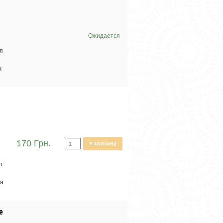
Ожидается
я
х
170 Грн.
в корзину
о
ма
е