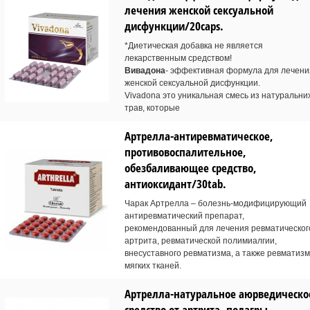
лечения женской сексуальной
дисфункции/20caps.
*Диетическая добавка не является
лекарственным средством!
Вивадона
- эффективная формула для лечени
женской сексуальной дисфункции.
Vivadona это уникальная смесь из натуральни
трав, которые
Артрелла-антиревматическое,
противовоспалительное,
обезбаливающее средство,
антиоксидант/30tab.
Чарак Артрелла – болезнь-модифицирующий
антиревматический препарат,
рекомендованный для лечения ревматическог
артрита, ревматической полимиалгии,
внесуставного ревматизма, а также ревматиз
мягких тканей.
Артрелла-натуральное аюрведическо
средство от артрита, подагры,