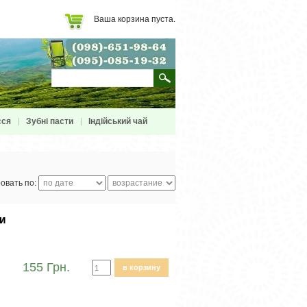
Ваша корзина пуста.
сся
Зубні пасти
Індійський чай
овать по:
и
155 Грн.
в корзину