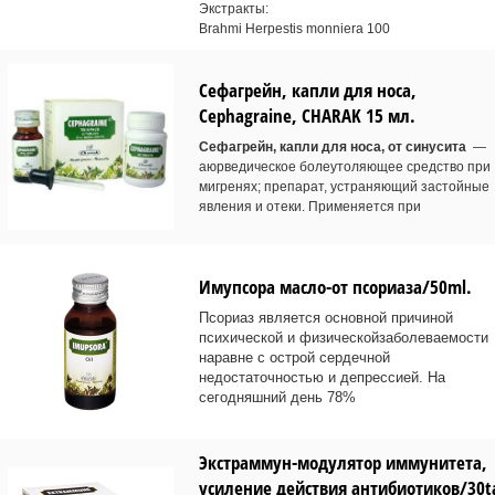
Экстракты:
Brahmi Herpestis monniera 100
Сефагрейн, капли для носа,
Cephagraine, CHARAK 15 мл.
Сефагрейн, капли для носа, от синусита
—
аюрведическое болеутоляющее средство при
мигренях; препарат, устраняющий застойные
явления и отеки. Применяется при
Имупсора масло-от псориаза/50ml.
Псориаз является основной причиной
психической и физическойзаболеваемости
наравне с острой сердечной
недостаточностью и депрессией. На
сегодняшний день 78%
Экстраммун-модулятор иммунитета,
усиление действия антибиотиков/30t