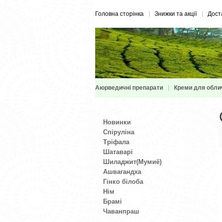
Головна сторінка
Знижки та акції
Дост
Аюрведичні препарати
Креми для обли
Новинки
Спіруліна
Тріфала
Шатаварі
Шиладжит(Мумиё)
Ашвагандха
Гінко білоба
Нім
Брамі
Чаванпраш