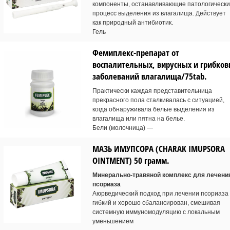
компоненты, останавливающие патологическ
процесс выделения из влагалища. Действует
как природный антибиотик.
Гель
Фемиплекс-препарат от
воспалительных, вирусных и грибко
заболеваний влагалища/75tab.
Практически каждая представительница
прекрасного пола сталкивалась с ситуацией,
когда обнаруживала белые выделения из
влагалища или пятна на белье.
Бели (молочница) —
МАЗЬ ИМУПСОРА (CHARAK IMUPSORA
OINTMENT) 50 грамм.
Минерально-травяной комплекс для лечени
псориаза
Аюрведический подход при лечении псориаза
гибкий и хорошо сбалансирован, смешивая
системную иммуномодуляцию с локальным
уменьшением