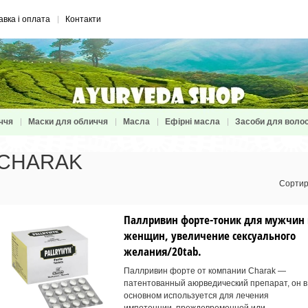
авка і оплата
Контакти
ччя
Маски для обличчя
Масла
Ефірні масла
Засоби для воло
CHARAK
Сортир
Паллривин форте-тоник для мужчин 
женщин, увеличение сексуального
желания/20tab.
Паллривин форте от компании Charak —
патентованный аюрведический препарат, он в
основном используется для лечения