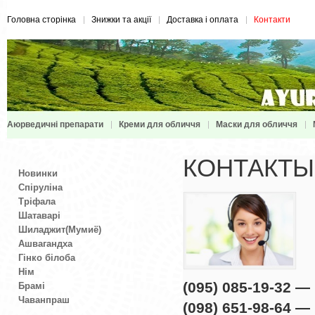
Головна сторінка
Знижки та акції
Доставка і оплата
Контакти
Аюрведичні препарати
Креми для обличчя
Маски для обличчя
КОНТАКТЫ
Новинки
Спіруліна
Тріфала
Шатаварі
Шиладжит(Мумиё)
Ашвагандха
Гінко білоба
Нім
(095) 085-19-32 
Брамі
Чаванпраш
(098) 651-98-64 —