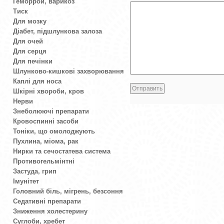
Геморрой, варикоз
Тиск
Для мозку
Діабет, підшлункова залоза
Для очей
Для серця
Для печінки
Шлунково-кишкові захворювання
Каплі для носа
Шкірні хвороби, кров
Нерви
Знеболюючі препарати
Кровоспинні засоби
Тоніки, що омолоджують
Пухлина, міома, рак
Нирки та сечостатева система
Противогельмінтні
Застуда, грип
Імунітет
Головний біль, мігрень, безсоння
Седативні препарати
Зниження холестерину
Суглоби, хребет