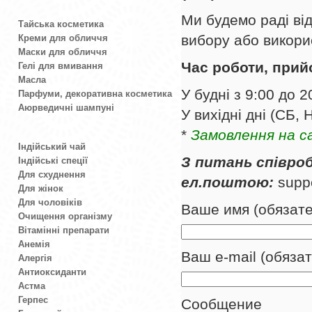
Ми будемо раді ві
Тайська косметика
вибору або викори
Креми для обличчя
Маски для обличчя
Час роботи, прий
Гелі для вмивання
Масла
У будні з 9:00 до 2
Парфуми, декоративна косметика
Аюрведичні шампуні
У вихідні дні (СБ, 
*
Замовлення на с
Індійський чай
З питань співро
Індійські спеції
Для схуднення
ел.поштою:
supp
Для жінок
Для чоловіків
Ваше имя (обязате
Очищення організму
Вітамінні препарати
Анемія
Ваш e-mail (обяза
Алергія
Антиоксиданти
Астма
Герпес
Сообщение