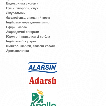
Ендокринна система
Вушні хвороби, слух
Лікувальний
багатофункціональний крем
Індійське аюрведичне мило
Ефірні масла
Аюрведичні сигарети
Ювелірні прикраси зі срібла
Індійська біжутерія
Шовкові шарфи, атласні халати
Аромапалочки