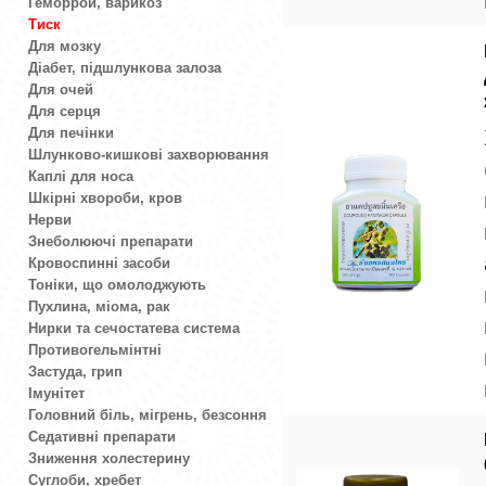
Геморрой, варикоз
Тиск
Для мозку
Діабет, підшлункова залоза
Для очей
Для серця
Для печінки
Шлунково-кишкові захворювання
Каплі для носа
Шкірні хвороби, кров
Нерви
Знеболюючі препарати
Кровоспинні засоби
Тоніки, що омолоджують
Пухлина, міома, рак
Нирки та сечостатева система
Противогельмінтні
Застуда, грип
Імунітет
Головний біль, мігрень, безсоння
Седативні препарати
Зниження холестерину
Суглоби, хребет