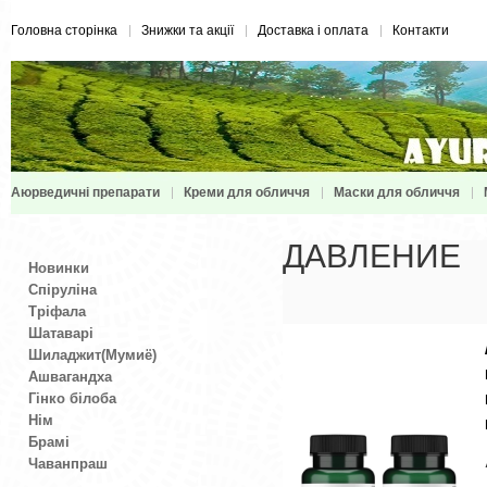
Головна сторінка
Знижки та акції
Доставка і оплата
Контакти
Аюрведичні препарати
Креми для обличчя
Маски для обличчя
ДАВЛЕНИЕ
Новинки
Спіруліна
Тріфала
Шатаварі
Шиладжит(Мумиё)
Ашвагандха
Гінко білоба
Нім
Брамі
Чаванпраш