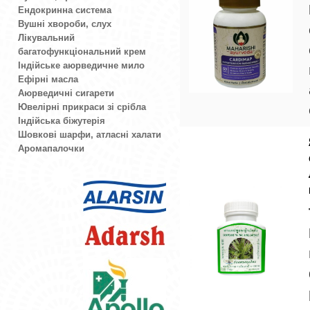
Ендокринна система
Вушні хвороби, слух
Лікувальний
багатофункціональний крем
Індійське аюрведичне мило
Ефірні масла
Аюрведичні сигарети
Ювелірні прикраси зі срібла
Індійська біжутерія
Шовкові шарфи, атласні халати
Аромапалочки