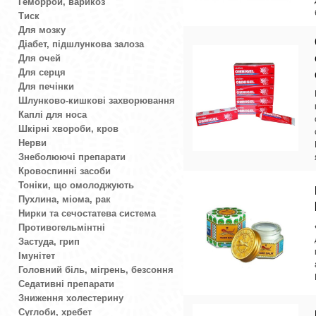
Геморрой, варикоз
Тиск
Для мозку
Діабет, підшлункова залоза
Для очей
Для серця
Для печінки
Шлунково-кишкові захворювання
Каплі для носа
Шкірні хвороби, кров
Нерви
Знеболюючі препарати
Кровоспинні засоби
Тоніки, що омолоджують
Пухлина, міома, рак
Нирки та сечостатева система
Противогельмінтні
Застуда, грип
Імунітет
Головний біль, мігрень, безсоння
Седативні препарати
Зниження холестерину
Суглоби, хребет