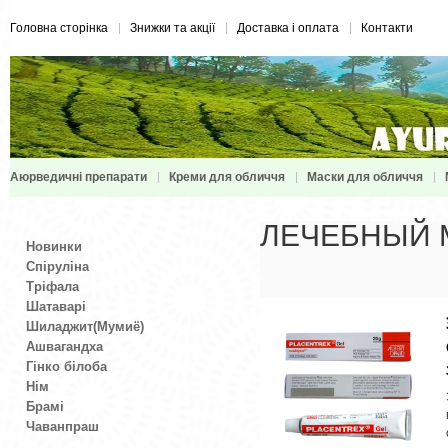
Головна сторінка
Знижки та акції
Доставка і оплата
Контакти
Аюрведичні препарати
Креми для обличчя
Маски для обличчя
ЛЕЧЕБНЫЙ 
Новинки
Спіруліна
Тріфала
Шатаварі
Шиладжит(Мумиё)
Ашвагандха
Гінко білоба
Нім
Брамі
Чаванпраш