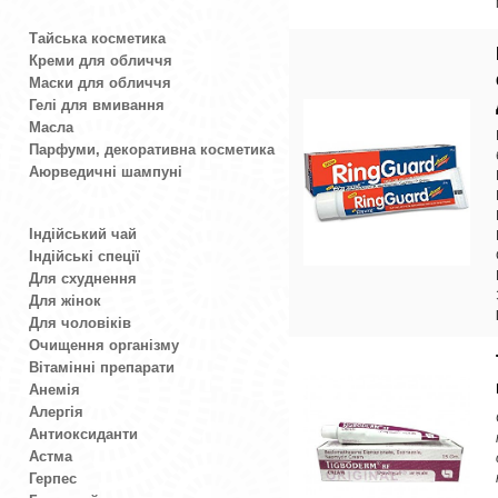
Тайська косметика
Креми для обличчя
Маски для обличчя
Гелі для вмивання
Масла
Парфуми, декоративна косметика
Аюрведичні шампуні
Індійський чай
Індійські спеції
Для схуднення
Для жінок
Для чоловіків
Очищення організму
Вітамінні препарати
Анемія
Алергія
Антиоксиданти
Астма
Герпес