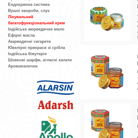
Ендокринна система
Вушні хвороби, слух
Лікувальний
багатофункціональний крем
Індійське аюрведичне мило
Ефірні масла
Аюрведичні сигарети
Ювелірні прикраси зі срібла
Індійська біжутерія
Шовкові шарфи, атласні халати
Аромапалочки