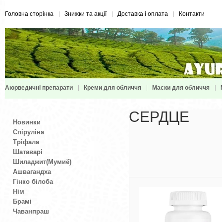
Головна сторінка
Знижки та акції
Доставка і оплата
Контакти
Аюрведичні препарати
Креми для обличчя
Маски для обличчя
СЕРДЦЕ
Новинки
Спіруліна
Тріфала
Шатаварі
Шиладжит(Мумиё)
Ашвагандха
Гінко білоба
Нім
Брамі
Чаванпраш