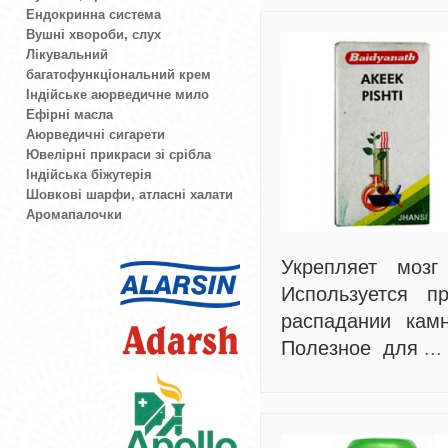
Ендокринна система
Вушні хвороби, слух
Лікувальний
багатофункціональний крем
Індійське аюрведичне мило
Ефірні масла
Аюрведичні сигарети
Ювелірні прикраси зі срібла
Індійська біжутерія
Шовкові шарфи, атласні халати
Аромапалочки
Укрепляет моз
Используется п
распадании кам
Полезное для
...