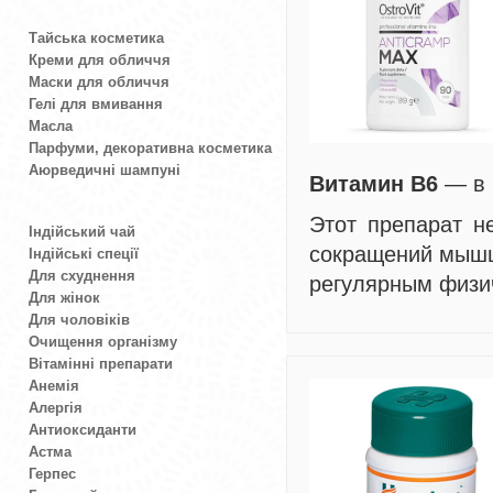
Тайська косметика
Креми для обличчя
Маски для обличчя
Гелі для вмивання
Масла
Парфуми, декоративна косметика
Аюрведичні шампуні
Витамин B6
— в 
Этот препарат н
Індійський чай
сокращений мышц 
Індійські спеції
Для схуднення
регулярным физ
Для жінок
Для чоловіків
Очищення організму
Вітамінні препарати
Анемія
Алергія
Антиоксиданти
Астма
Герпес