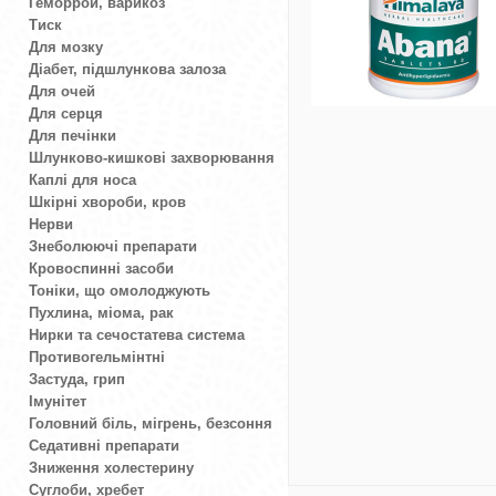
Геморрой, варикоз
Тиск
Для мозку
Діабет, підшлункова залоза
Для очей
Для серця
Для печінки
Шлунково-кишкові захворювання
Каплі для носа
Шкірні хвороби, кров
Нерви
Знеболюючі препарати
Кровоспинні засоби
Тоніки, що омолоджують
Пухлина, міома, рак
Нирки та сечостатева система
Противогельмінтні
Застуда, грип
Імунітет
Головний біль, мігрень, безсоння
Седативні препарати
Зниження холестерину
Суглоби, хребет