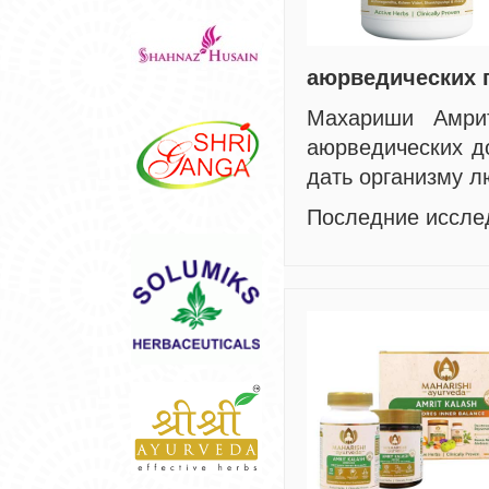
аюрведических п
Махариши Амри
аюрведических до
дать организму л
Последние иссле