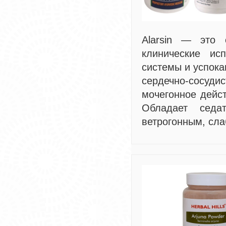
Alarsin — это 
клинические ис
системы и успока
сердечно-сосуд
мочегонное дейст
Обладает седат
ветрогонным, сл