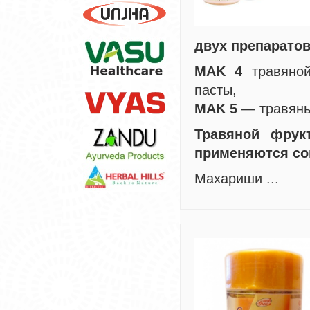
двух препаратов
MAK 4
травяной
пасты,
MAK 5
— травяные
Травяной фрук
применяются со
Махариши
...