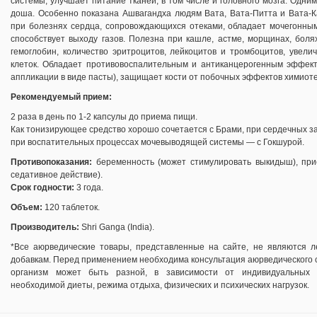
системы, улучшает питание тканей, в том числе и головного мозга. Одни
доша. Особенно показана Ашвагандха людям Вата, Вата-Питта и Вата-К
при болезнях сердца, сопровождающихся отеками, обладает мочегонны
способствует выходу газов. Полезна при кашле, астме, морщинах, боля
гемоглобин, количество эритроцитов, лейкоцитов и тромбоцитов, увелич
клеток. Обладает противовоспалительным и антиканцерогенным эффекто
аппликации в виде пасты), защищает кости от побочных эффектов химиот
Рекомендуемый прием:
2 раза в день по 1-2 капсулы до приема пищи.
Как тонизирующее средство хорошо сочетается с Брами, при сердечных з
при воспатительных процессах мочевыводящей системы — с Гокшурой.
Противопоказания:
беременность (может стимулировать выкидыш), при
седативное действие).
Срок годности:
3 года.
Объем:
120 таблеток.
Производитель:
Shri Ganga (India).
*Все аюрведические товары, представленные на сайте, не являются ле
добавкам. Перед применением необходима консультация аюрведического 
организм может быть разной, в зависимости от индивидуальных 
необходимой диеты, режима отдыха, физических и психических нагрузок.