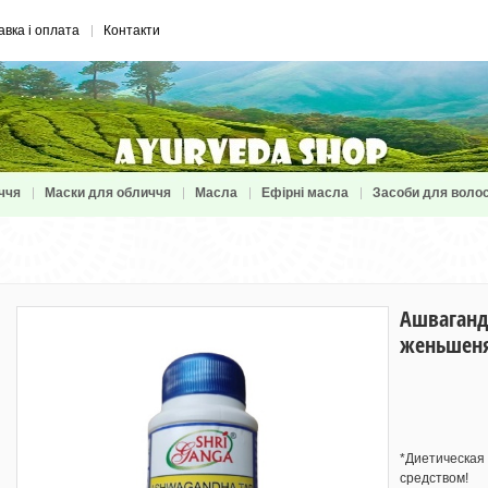
авка і оплата
Контакти
ччя
Маски для обличчя
Масла
Ефірні масла
Засоби для воло
Ашваганд
женьшеня
*Диетическа
средством!