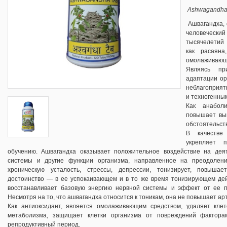
Ashwagandha t
Ашвагандха, 
человечески
тысячелетий
как расаяна
омолаживающ
Являясь при
адаптации ор
неблагоприят
и техногенны
Как анабол
повышает вын
обстоятельст
В качестве
укрепляет 
обучению. Ашвагандха оказывает положительное воздействие на деят
системы и другие функции организма, направленное на преодолени
хроническую усталость, стрессы, депрессии, тонизирует, повышае
достоинство — в ее успокаивающем и в то же время тонизирующем дей
восстанавливает базовую энергию нервной системы и эффект от ее п
Несмотря на то, что ашвагандха относится к тоникам, она не повышает а
Как антиоксидант, является омолаживающим средством, удаляет кле
метаболизма, защищает клетки организма от повреждений фактор
репродуктивный период.