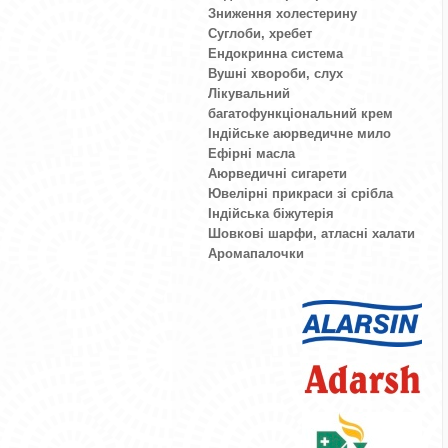
Зниження холестерину
Суглоби, хребет
Ендокринна система
Вушні хвороби, слух
Лікувальний
багатофункціональний крем
Індійське аюрведичне мило
Ефірні масла
Аюрведичні сигарети
Ювелірні прикраси зі срібла
Індійська біжутерія
Шовкові шарфи, атласні халати
Аромапалочки