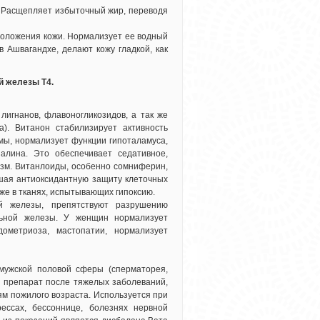
. Расщепляет избыточный жир, переводя
омоложения кожи. Нормализует ее водный
 Ашвагандхе, делают кожу гладкой, как
й железы Т4.
лигнанов, флавоногликозидов, а так же
). Витанон стабилизирует активность
мы, нормализует функции гипоталамуса,
налина. Это обеспечивает седативное,
изм. Витанлоиды, особенно сомниферин,
шая антиоксидантную защиту клеточных
же в тканях, испытывающих гипоксию.
й железы, препятствуют разрушению
льной железы. У женщин нормализует
ометриоза, мастопатии, нормализует
мужской половой сферы (сперматорея,
й препарат после тяжелых заболеваний,
ям пожилого возраста. Используется при
ссах, бессоннице, болезнях нервной