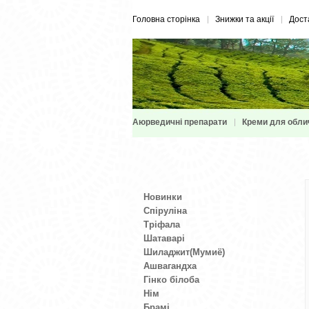
Головна сторінка
Знижки та акції
Дост
Аюрведичні препарати
Креми для обли
Новинки
Спіруліна
Тріфала
Шатаварі
Шиладжит(Мумиё)
Ашвагандха
Гінко білоба
Нім
Брамі