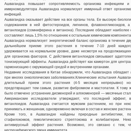
Ашвагандха повышает сопротивляемость организма инфекциям и
иммуномодулятора Ашвагандха нормализует иммунный ответ организма
инфекций.
Ашвагандха оказывает действие на все органы тела. Ее высокую биологи
содержанием в ней фитостероидов, лигнинов, флавоногликозидов, 
витанлоидов (сомниферина и витанона). Последние обладают наиболее 
составляют лишь 1,5% по отношению к остальным химическим компонента
Ашвагандха нормализует энергетический баланс организма в течение двух
дальнейшем приеме этого растения в течение 7-10 дней каждого
удерживается на нормальном уровне, даже несмотря на продолжающее
для организма факторов. С действием витанлоидов связывают адаптоге
тонизирующий эффекты. Ашвагандха действует как камертон для центра
гармонизацию с окружающей средой и внутренними органами.
Недавние исследования в Китае обнаружили, что Ашвагандха обладает 
при многих онкологических заболеваниях.Клинические испытания Ашваган
длительный прием этого растения (4-5 месяцев непрерывно) но
предотвращает тем самым, развитие фибромиом и мастопатии. К тому 
было отмечено устранение дисменорей и алгиоменорей — месячные стали
Американские исследователи утверждают, что последний эффект, в
витанлоидов. Ашвагандха считается мужским растением, но при нек
принимать и женшинам, одновременно включая в состав и женские растен
Кроме того, в Ашвагандхе найдены природные антибиотики, по
стафилококков, гемолитического стрептококка и колибактерии. Не
антивирусный эффект растения. Возможно, это связано с тем, ч
неспецифического звена иммунитета.