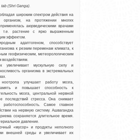
ab (Shri Ganga).
обладая широким спектром действия на
й организм, на протяжении многих
 применялась аюрведическими врачами
, т.е. растение с ярко выраженным
им эффектом.
родным адаптогеном, способствует
ганизма к резким переменам климата, к
ным геофизическим, метеорологическим
м воздействиям.
ик увеличивает мускульную силу и
осливость организма в экстремальных
вах.
 ноотропа улучшает работу мозга,
память и повышает способность к
ельность мозга, центральной нервной
е последствий стресса. Она снимает
т работоспособность. Самое главное
ствии на нервную систему. Ашвагандха
риема сохраняется длительное время.
ртериальное давление.
точный «мусор» и продукты неполного
ами внешней среды и увеличивает их