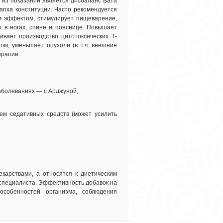
м из показаний является дисбаланс Вата
апха конституции. Часто рекомендуется
м эффектом, стимулирует пищеварение,
х в ногах, спине и пояснице. Повышает
ивает производство цитотоксических Т-
м, уменьшает опухоли (в т.ч. внешние
ерапии.
аболеваниях — с Арджуной,
ем седативных средств (может усилить
карствами, а относятся к диетическим
специалиста. Эффективность добавок на
особенностей организма, соблюдения