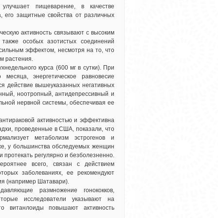
 улучшает пищеварение, в качестве
, его защитные свойства от различных
ческую активность связывают с высоким
а также особых азотистых соединений
сильным эффектом, несмотря на то, что
м растения.
недельного курса (600 мг в сутки). При
 месяца, энергетическое равновесие
ся действие вышеуказанных негативных
нный, ноотропный, антидепрессивный и
льной нервной системы, обеспечивая ее
антираковой активностью и эффективна
дхи, проведенные в США, показали, что
рмализует метаболизм эстрогенов и
же, у большинства обследуемых женщин
 протекать регулярно и безболезненно.
ероятнее всего, связан с действием
оторых заболеваниях, ее рекомендуют
ия (например Шатавари).
давляющие размножение гонококков,
которые исследователи указывают на
то витанлоиды повышают активность