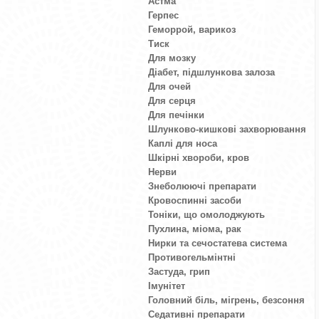
Астма
Герпес
Геморрой, варикоз
Тиск
Для мозку
Діабет, підшлункова залоза
Для очей
Для серця
Для печінки
Шлунково-кишкові захворювання
Каплі для носа
Шкірні хвороби, кров
Нерви
Знеболюючі препарати
Кровоспинні засоби
Тоніки, що омолоджують
Пухлина, міома, рак
Нирки та сечостатева система
Противогельмінтні
Застуда, грип
Імунітет
Головний біль, мігрень, безсоння
Седативні препарати