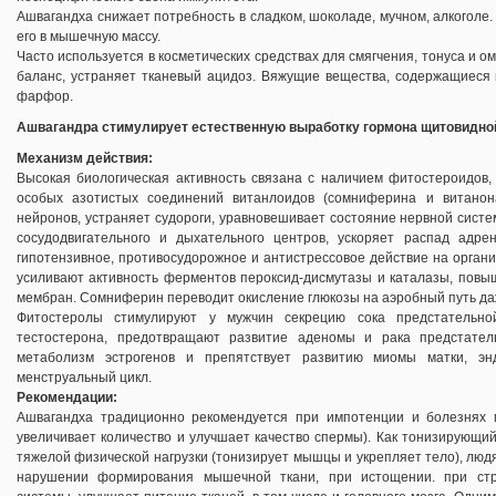
Ашвагандха снижает потребность в сладком, шоколаде, мучном, алкоголе
его в мышечную массу.
Часто используется в косметических средствах для смягчения, тонуса и 
баланс, устраняет тканевый ацидоз. Вяжущие вещества, содержащиеся в
фарфор.
Ашвагандра стимулирует естественную выработку гормона щитовидно
Механизм действия:
Высокая биологическая активность связана с наличием фитостероидов, 
особых азотистых соединений витанлоидов (сомниферина и витанона
нейронов, устраняет судороги, уравновешивает состояние нервной систе
сосудодвигательного и дыхательного центров, ускоряет распад адре
гипотензивное, противосудорожное и антистрессовое действие на орган
усиливают активность ферментов пероксид-дисмутазы и каталазы, повы
мембран. Сомниферин переводит окисление глюкозы на аэробный путь да
Фитостеролы стимулируют у мужчин секрецию сока предстательно
тестостерона, предотвращают развитие аденомы и рака предстате
метаболизм эстрогенов и препятствует развитию миомы матки, энд
менструальный цикл.
Рекомендации:
Ашвагандха традиционно рекомендуется при импотенции и болезнях 
увеличивает количество и улучшает качество спермы). Как тонизирующи
тяжелой физической нагрузки (тонизирует мышцы и укрепляет тело), люд
нарушении формирования мышечной ткани, при истощении. при стре