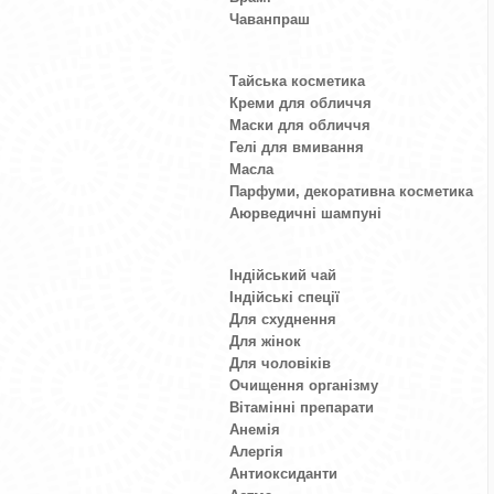
Чаванпраш
Тайська косметика
Креми для обличчя
Маски для обличчя
Гелі для вмивання
Масла
Парфуми, декоративна косметика
Аюрведичні шампуні
Індійський чай
Індійські спеції
Для схуднення
Для жінок
Для чоловіків
Очищення організму
Вітамінні препарати
Анемія
Алергія
Антиоксиданти