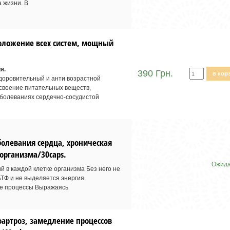
 жизни. В
оложение всех систем, мощный
я.
390 Грн.
в кор
доровительный и анти возрастной
своение питательных веществ,
аболеваниях сердечно-сосудистой
болевания сердца, хроническая
организма/30caps.
Ожида
 в каждой клетке организма Без него не
ТФ и не выделяется энергия.
ые процессы Выражаясь
еоартроз, замедление процессов