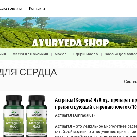
авка і оплата
Контакти
ччя
Маски для обличчя
Масла
Ефірні масла
Засоби для воло
ДЛЯ СЕРДЦА
Сортир
Астрагал(Корень) 470mg.-препарат 
препятствующий старению клеток/10
Астрагал (Astragalus)
Астрагал
– это уникальное многолетнее раст
китайской медицине и получившее признание