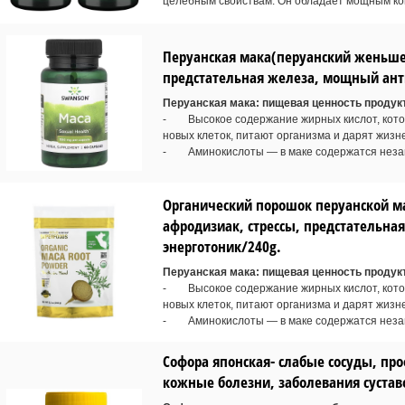
целебным свойствам. Он обладает мощным ко
Перуанская мака(перуанский женьшен
предстательная железа, мощный анти
Перуанская мака: пищевая ценность продук
- Высокое содержание жирных кислот, котор
новых клеток, питают организма и дарят жизн
- Аминокислоты — в маке содержатся неза
Органический порошок перуанской м
афродизиак, стрессы, предстательна
энерготоник/240g.
Перуанская мака: пищевая ценность продук
- Высокое содержание жирных кислот, котор
новых клеток, питают организма и дарят жизн
- Аминокислоты — в маке содержатся неза
Софора японская- слабые сосуды, про
кожные болезни, заболевания сустав