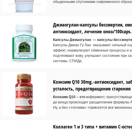
обыденными спутниками современного образа
Джиаогулан-капсулы бессмертия, ом
антиоксидант, лечение онко/100caps.
Капсулы Джиаогулан — капсулы бессмерти
Капсулы Джиао Гу Лан оказывают сильный оз
эффект, нормализуют обменные процессы и у
подтягивают кожу, улучшают состояние при з
системы, СПИДе,
Коэнзим Q10 30mg.-антиоксидант, за
усталость, предотвращение старения 
Коэнзим Q10 – это
кофермент, присутствующий
до конца происходит расщепление формулы А
Ну, а без «топлива» тормозятся все жизненн
Коллаген 1 и 3 типа + витамин С-ост