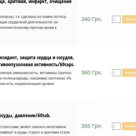
це, аритмия, инфаркт, очищение
пасны, т.к. сделаны из семян лотоса.
340 Грн.
в кор
ации сердечной деятельности, он
ополнительному притоку крови к
сидант, защита сердца и сосудов,
тивоопухолевая активность/60caps.
360 Грн.
ключая аминокислоты, витамины (группы
в кор
акже полисахариды, например лентинан. Их
унитета, нормализацию уровня
осуды, давление/60tab.
355 Грн.
в кор
стрессами, может оказать негативное
омфорт в груди, стресс и аритмии стали