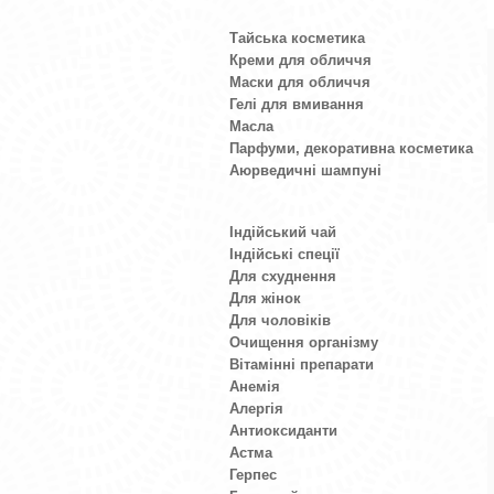
Тайська косметика
Креми для обличчя
Маски для обличчя
Гелі для вмивання
Масла
Парфуми, декоративна косметика
Аюрведичні шампуні
Індійський чай
Індійські спеції
Для схуднення
Для жінок
Для чоловіків
Очищення організму
Вітамінні препарати
Анемія
Алергія
Антиоксиданти
Астма
Герпес