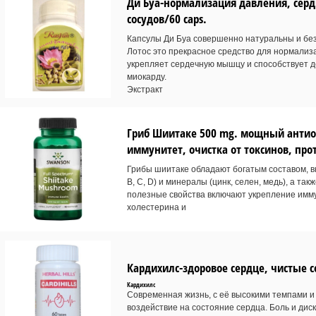
Ди Буа-нормализация давления, серд
сосудов/60 caps.
Капсулы Ди Буа совершенно натуральны и безо
Лотос это прекрасное средство для нормализ
укрепляет сердечную мышцу и способствует д
миокарду.
Экстракт
Гриб Шиитаке 500 mg. мощный антиок
иммунитет, очистка от токсинов, про
Грибы шиитаке обладают богатым составом, в
В, С, D) и минералы (цинк, селен, медь), а т
полезные свойства включают укрепление имм
холестерина и
Кардихилс-здоровое сердце, чистые с
Кардихилс
Современная жизнь, с её высокими темпами и 
воздействие на состояние сердца. Боль и диск