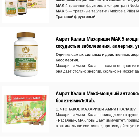
Махариши Амрит Калаш это комплекс из дву
MAK 4
травяной фруктовый концентрат (Nectar
MAK 5
— травяные таблетки (Ambrosia Pills) 6
Травяной фруктовый
Амрит Калаш Махариши МАК 5-мощны
сосудистые заболевания, аллергия, 
Один из самых сильных и действенных аюр
бессмертия.
Махариши Амрит Калаш — самая мощная из вс
она дает столько энергии, сколько не может д
Амрит Калаш Мак4-мощный антиоксид
болезнями/60tab.
1. ЧТО ТАКОЕ МАХАРИШИ АМРИТ КАЛАШ?
Махариши Амрит Калаш принадлежит к группе
«Расаяны». МАК повышает иммунитет, привод
в оптимальное состояние, противодействует 