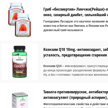
Гриб «бессмертия» Линчжи(Рейши)-лек
онко, сахарный диабет, сильнейший 
Ганодерма Лусидум это научное название в
известна в Китае как Линчжи, в Японии как Р
древесный гриб называеся
Коэнзим Q10 10mg.-антиоксидант, за
усталость, предотвращение старения 
Коэнзим Q10 – это
кофермент, присутствующий
до конца происходит расщепление формулы А
Ну, а без «топлива» тормозятся все жизненн
Таволга-противовирусное, антибакт
антикоагулянт (природный аспирин), 
Фитотерапевтические свойства и действие 