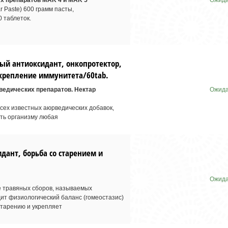
х препаратов MAK 4 и MAK 5
Ожида
 Paste) 600 грамм пасты,
0 таблеток.
й антиоксидант, онкопротектор,
укрепление иммунитета/60tab.
ведических препаратов. Нектар
Ожида
ех известных аюрведических добавок,
ать организму любая
ант, борьба со старением и
Ожида
 травяных сборов, называемых
ит физиологический баланс (гомеостазис)
старению и укрепляет