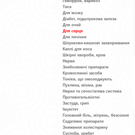
Геморрой, варикоз
Тиск
Для мозку
Діабет, підшлункова залоза
Для очей
Для серця
Для печінки
Шлунково-кишкові захворювання
Каплі для носа
Шкірні хвороби, кров
Нерви
Знеболюючі препарати
Кровоспинні засоби
Тоніки, що омолоджують
Пухлина, міома, рак
Нирки та сечостатева система
Противогельмінтні
Застуда, грип
Імунітет
Головний біль, мігрень, безсоння
Седативні препарати
Зниження холестерину
Суглоби, хребет