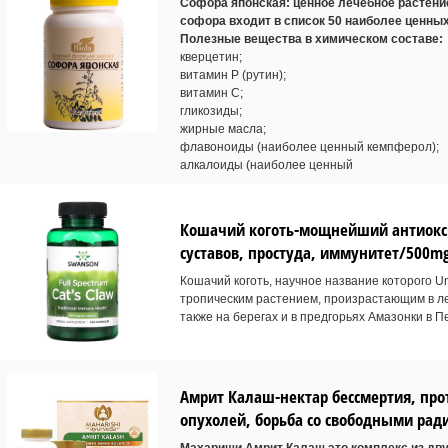
Софора японская: ценное лечебное растени
софора входит в список 50 наиболее ценны
Полезные вещества в химическом составе:
кверцетин;
витамин Р (рутин);
витамин С;
гликозиды;
жирные масла;
флавоноиды (наиболее ценный кемпферол);
алкалоиды (наиболее ценный
Кошачий коготь-мощнейший антиоксид
суставов, простуда, иммунитет/500mg
Кошачий коготь, научное название которого U
тропическим растением, произрастающим в л
также на берегах и в предгорьях Амазонки в Пе
Амрит Калаш-нектар бессмертия, про
опухолей, борьба со свободными рад