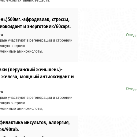
мплексом активных веществ,
ь)500мг.-афродизиак, стрессы,
оксидант и энерготоник/60caps.
та
Ожида
ые участвуют в регенерации и строении
енную энергию.
менимые аминокислоты,
аки (перуанский женьшень)-
я железа, мощный антиоксидант и
Ожида
та
ые участвуют в регенерации и строении
енную энергию.
менимые аминокислоты,
филактика инсультов, аллергия,
ов/90tab.