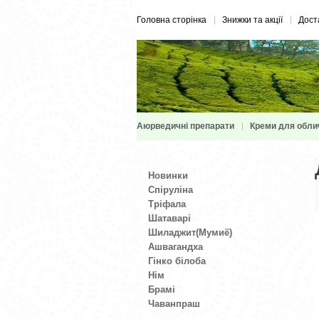
Головна сторінка
Знижки та акції
Дост
Аюрведичні препарати
Креми для обли
Новинки
Спіруліна
Тріфала
Шатаварі
Шиладжит(Мумиё)
Ашвагандха
Гінко білоба
Нім
Брамі
Чаванпраш