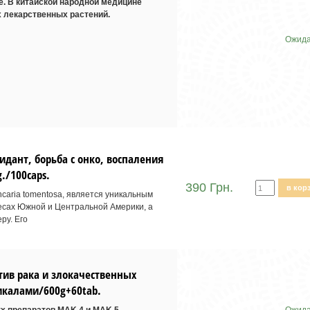
е. В китайской народной медицине
х лекарственных растений.
Ожида
ант, борьба с онко, воспаления
./100caps.
390 Грн.
в кор
ncaria tomentosa, является уникальным
есах Южной и Центральной Америки, а
ру. Его
тив рака и злокачественных
икалами/600g+60tab.