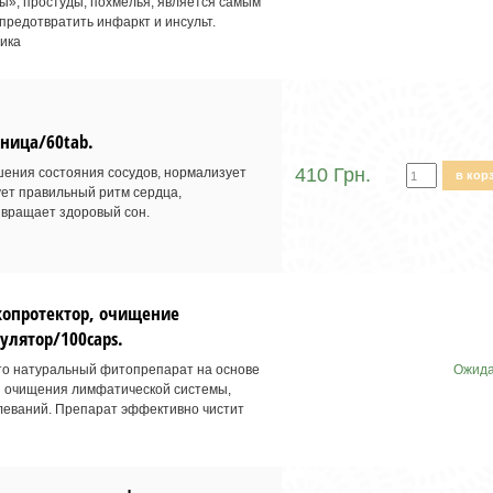
вы», простуды, похмелья, является самым
редотвратить инфаркт и инсульт.
ика
нница/60tab.
410 Грн.
ения состояния сосудов, нормализует
в кор
ет правильный ритм сердца,
звращает здоровый сон.
нкопротектор, очищение
лятор/100caps.
это натуральный фитопрепарат на основе
Ожида
ля очищения лимфатической системы,
леваний. Препарат эффективно чистит