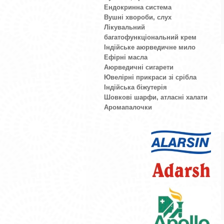
Ендокринна система
Вушні хвороби, слух
Лікувальний
багатофункціональний крем
Індійське аюрведичне мило
Ефірні масла
Аюрведичні сигарети
Ювелірні прикраси зі срібла
Індійська біжутерія
Шовкові шарфи, атласні халати
Аромапалочки