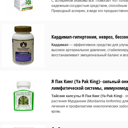
С аспирином знакомы все. Помогает «от голо
надежным сосудистым средством, способным п
Природный аспирин, в виде его предшественн
Кардимап-гипертония, невроз, бессо
Кардимап
— эффективное средство для улучш
высокое артериальное давление, стабилизиру
восстанавливает эмоциональный баланс и во
Я Пак Кинг (Ya Pak King)- сильный о
лимфатической системы, иммуномоду
Тайские капсулы Я Пак Кинг (Ya Pak King)
- 
растения Мурданнии (Murdannia loriformis) д
лечения и профилактики онкологических забо
кровь