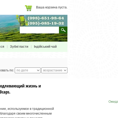
Ваша корзина пуста.
сся
Зубні пасти
Індійський чай
овать по:
продлевающий жизнь и
0caps.
Ожида
ение, используемое в традиционной
 благодаря своим многочисленным