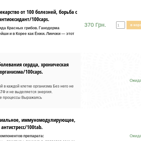
арство от 100 болезней, борьба с
антиоксидант/100caps.
370 Грн.
в кор
ида Красных грибов. Ганодерма
ейши и в Корее как Ёнжи. Линчжи — этот
болевания сердца, хроническая
организма/100caps.
Ожида
 в каждой клетке организма Без него не
ТФ и не выделяется энергия.
ые процессы Выражаясь
ериальное, иммуномодулирующее,
антистресс/100tab.
компонентов препарата:
Ожида