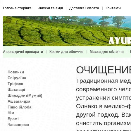
Головна сторінка
Знижки та акції
Доставка і оплата
Контакти
Аюрведичні препарати
Креми для обличчя
Маски для обличчя
ОЧИЩЕНИ
Новинки
Спіруліна
Традиционная мед
Тріфала
современного чело
Шатаварі
Шиладжит(Мумиё)
устранении симпто
Ашвагандха
Однако в медико-
Гінко білоба
Нім
другой подход. Ва
Брамі
очистить организм
Чаванпраш