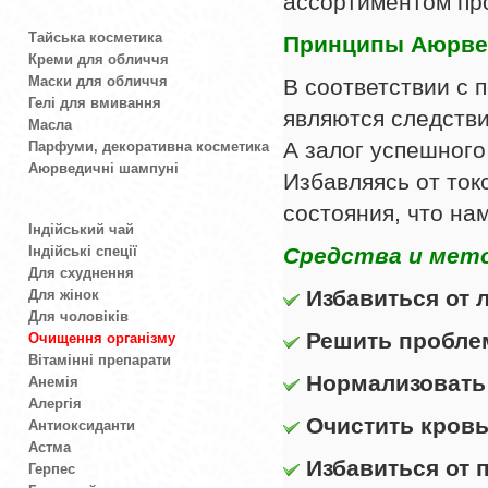
ассортиментом пр
Тайська косметика
Принципы Аюрве
Креми для обличчя
Маски для обличчя
В соответствии с 
Гелі для вмивання
являются следстви
Масла
А залог успешного
Парфуми, декоративна косметика
Аюрведичні шампуні
Избавляясь от ток
состояния, что на
Індійський чай
Індійські спеції
Средства и мет
Для схуднення
Избавиться от 
Для жінок
Для чоловіків
Решить пробле
Очищення організму
Вітамінні препарати
Нормализовать
Анемія
Алергія
Очистить кровь
Антиоксиданти
Астма
Избавиться от 
Герпес