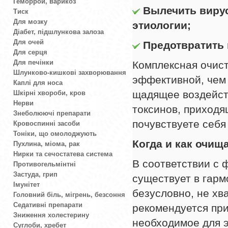
Геморрой, варикоз
Вылечить виру
Тиск
Для мозку
этиологии;
Діабет, підшлункова залоза
Для очей
Предотвратить
Для серця
Для печінки
Комплексная очист
Шлунково-кишкові захворювання
эффективной, чем
Каплі для носа
щадящее воздейст
Шкірні хвороби, кров
Нерви
токсинов, приходя
Знеболюючі препарати
почувствуете себя
Кровоспинні засоби
Тоніки, що омолоджують
Когда и как очищ
Пухлина, міома, рак
Нирки та сечостатева система
В соответствии с
Противогельмінтні
Застуда, грип
существует в гарм
Імунітет
безусловно, не хв
Головний біль, мігрень, безсоння
Седативні препарати
рекомендуется при
Зниження холестерину
необходимое для э
Суглоби, хребет