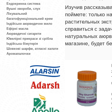
Ендокринна система
Изучив рассказыв
Вушні хвороби, слух
поймете: только н
Лікувальний
багатофункціональний крем
растительных экст
Індійське аюрведичне мило
справиться с зад
Ефірні масла
Аюрведичні сигарети
натуральных аюрв
Ювелірні прикраси зі срібла
магазине, будет 
Індійська біжутерія
Шовкові шарфи, атласні халати
Аромапалочки