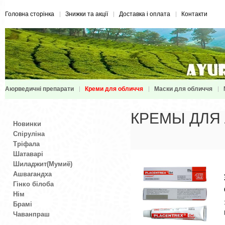
Головна сторінка
Знижки та акції
Доставка і оплата
Контакти
Аюрведичні препарати
Креми для обличчя
Маски для обличчя
КРЕМЫ ДЛЯ
Новинки
Спіруліна
Тріфала
Шатаварі
Шиладжит(Мумиё)
Ашвагандха
Гінко білоба
Нім
Брамі
Чаванпраш