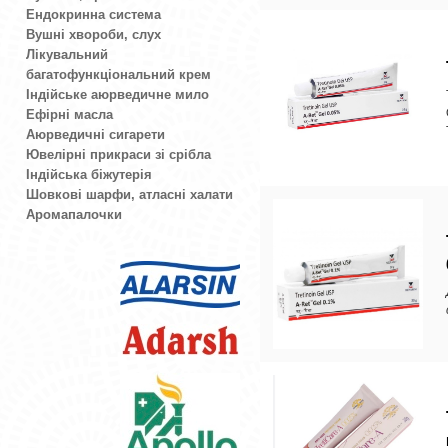
Ендокринна система
Вушні хвороби, слух
Лікувальний
багатофункціональний крем
Індійське аюрведичне мило
Ефірні масла
Аюрведичні сигарети
Ювелірні прикраси зі срібла
Індійська біжутерія
Шовкові шарфи, атласні халати
Аромапалочки