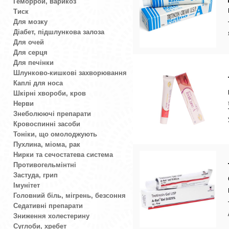
Геморрой, варикоз
Тиск
Для мозку
Діабет, підшлункова залоза
Для очей
Для серця
Для печінки
Шлунково-кишкові захворювання
Каплі для носа
Шкірні хвороби, кров
Нерви
Знеболюючі препарати
Кровоспинні засоби
Тоніки, що омолоджують
Пухлина, міома, рак
Нирки та сечостатева система
Противогельмінтні
Застуда, грип
Імунітет
Головний біль, мігрень, безсоння
Седативні препарати
Зниження холестерину
Суглоби, хребет