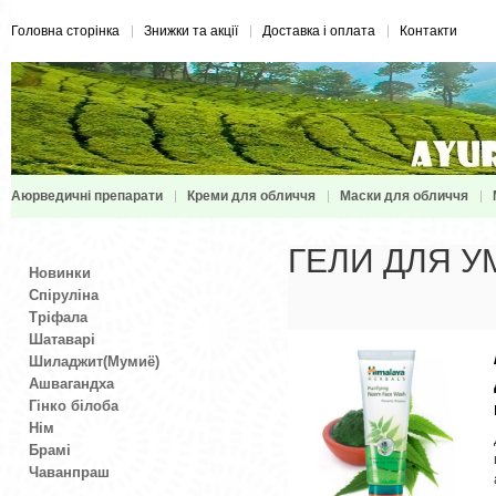
Головна сторінка
Знижки та акції
Доставка і оплата
Контакти
Аюрведичні препарати
Креми для обличчя
Маски для обличчя
ГЕЛИ ДЛЯ 
Новинки
Спіруліна
Тріфала
Шатаварі
Шиладжит(Мумиё)
Ашвагандха
Гінко білоба
Нім
Брамі
Чаванпраш