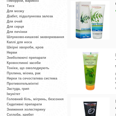
Геморрой, варикоз
Тиск
Для мозку
Діабет, підшлункова залоза
Для очей
Для серця
Для печінки
Шлунково-кишкові захворювання
Каплі для носа
Шкірні хвороби, кров
Нерви
Знеболюючі препарати
Кровоспинні засоби
Тоніки, що омолоджують
Пухлина, міома, рак
Нирки та сечостатева система
Противогельмінтні
Застуда, грип
Імунітет
Головний біль, мігрень, безсоння
Седативні препарати
Зниження холестерину
Суглоби, хребет