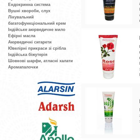
Ендокринна система
Вушні хвороби, слух
Лікувальний
багатофункціональний крем
Індійське аюрведичне мило
Ефірні масла
Аюрведичні сигарети
Ювелірні прикраси зі срібла
Індійська біжутерія
Шовкові шарфи, атласні халати
Аромапалочки