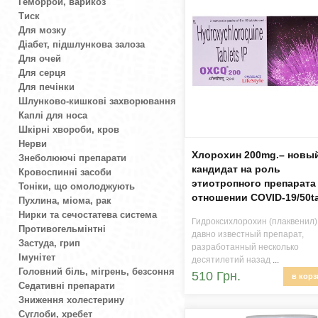
Геморрой, варикоз
Тиск
Для мозку
Діабет, підшлункова залоза
Для очей
Для серця
Для печінки
Шлунково-кишкові захворювання
Каплі для носа
Шкірні хвороби, кров
Нерви
Хлорохин 200mg.– новы
Знеболюючі препарати
кандидат на роль
Кровоспинні засоби
этиотропного препарата
Тоніки, що омолоджують
отношении COVID-19/50t
Пухлина, міома, рак
Нирки та сечостатева система
Гидроксихлорохин (плаквенил)
Противогельмінтні
давно известный препарат,
Застуда, грип
разработанный несколько
Імунітет
десятилетий назад
...
Головний біль, мігрень, безсоння
510 Грн.
в корз
Седативні препарати
Зниження холестерину
Суглоби, хребет