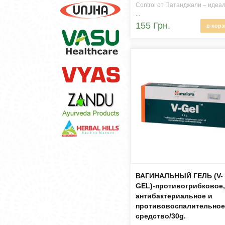
Control​ от Патанджали – идеа
...
155 Грн.
в корз
ВАГИНАЛЬНЫЙ ГЕЛЬ (V-
GEL)-противогрибковое,
антибактериальное и
противовоспалительное
средство/30g.