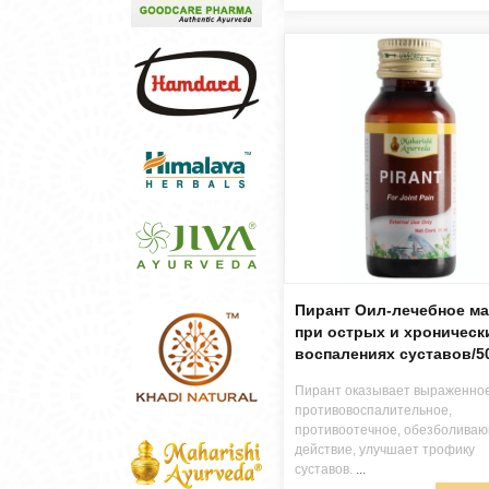
Пирант Оил-лечебное м
при острых и хроническ
воспалениях суставов/5
Пирант оказывает выраженно
противовоспалительное,
противоотечное, обезболива
действие, улучшает трофику
суставов.
...