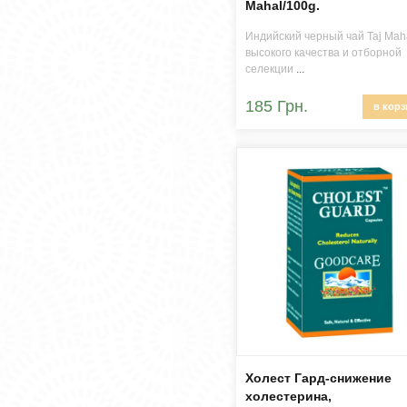
Mahal/100g.
Индийский черный чай Taj Mah
высокого качества и отборной
селекции
...
185 Грн.
в корз
Холест Гард-cнижение
холестерина,