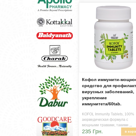
Кофол иммунити-мощно
средство для профилак
вирусных заболеваний,
укрепление
иммунитета/60tab.
KOFOL Immunity Tablets, 100%
аюрведическая формула с
мощными травами, такими
...
235 Грн.
в корз