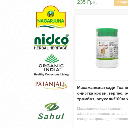
235 Грн.
в корз
Махаманжиштхади Гханв
очистка крови, герпес, р
тромбоз, опухоли/100tab
Махаманжистхади гханвати
эффективно используется для
очищения крови и для лечени