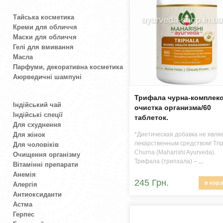
Тайська косметика
Креми для обличчя
Маски для обличчя
Гелі для вмивання
Масла
Парфуми, декоративна косметика
Аюрведичні шампуні
Трифала чурна-комплек
Індійський чай
очистка организма/60
Індійські спеції
таблеток.
Для схуднення
Для жінок
*Диетическая добавка не явля
лекарственным средством! Trip
Для чоловіків
Churna (Maharishi Ayurveda).
Очищення організму
Трифала (трипхала) –
...
Вітамінні препарати
Анемія
245 Грн.
в корз
Алергія
Антиоксиданти
Астма
Герпес