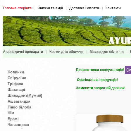
Головна сторінка
Знижки та акції
Доставка і оплата
Контакти
Аюрведичні препарати
Креми для обличчя
Маски для обличчя
Безкоштовна консультація!
Новинки
Спіруліна
Оригінальна продукція!
Тріфала
Замовити зворотній дзвінок!
Шатаварі
Шиладжит(Мумиё)
Ашвагандха
Гінко білоба
Нім
Брамі
Чаванпраш