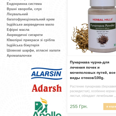
Ендокринна система
Вушні хвороби, слух
Лікувальний
багатофункціональний крем
Індійське аюрведичне мило
Ефірні масла
Аюрведичні сигарети
Ювелірні прикраси зі срібла
Індійська біжутерія
Шовкові шарфи, атласні халати
Аромапалочки
Пунарнава чурна-для
лечения почек и
мочеполовых путей, все
виды отеков/100g.
Растение пунарнава (берхави
раскидистая), особенно корни 
листья, обладает лечебными
..
255 Грн.
в корз