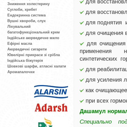
для восстановл
Зниження холестерину
Суглоби, хребет
для восстановл
Ендокринна система
Вушні хвороби, слух
для поднятия 
Лікувальний
для очищения 
багатофункціональний крем
Індійське аюрведичне мило
для очищения о
Ефірні масла
Аюрведичні сигарети
применения на
Ювелірні прикраси зі срібла
синтетических го
Індійська біжутерія
Шовкові шарфи, атласні халати
для реабилитац
Аромапалочки
для усиления л
как очищающее
при всех гормо
Дашамул нормал
Специально по