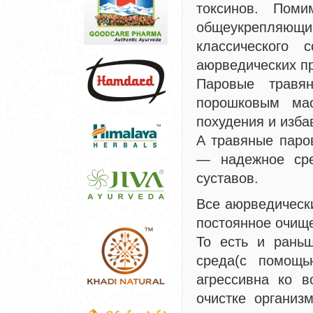
токсинов. Пом
общеукрепляющ
классического 
аюрведических п
Паровые травя
порошковым ма
похудения и изба
А травяные паро
— надежное сре
суставов.
Все аюрведическ
постоянное очище
То есть и рань
среда(с помощь
агрессивна ко в
очистке организ