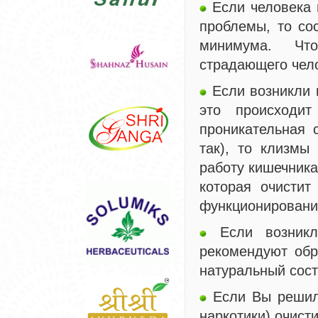
Если человека 
проблемы, то со
минимума. Что
страдающего чел
Если возникли 
это происходи
проникательная 
так), то клизмы
работу кишечника
которая очистит
функционировани
Если возникл
рекомендуют обр
натуральный сост
Если Вы решили
наркотики),очист