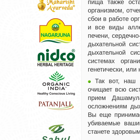
пища также оста
организмом, отче
сбои в работе ор
и все виды алле
печени, сердечно
дыхательной сис
дыхательной си
системах орган
генетически, или
Так вот, наш 
очищает всю сис
прием Дашамул
осложнениям дых
Вы еще принима
убиваемые ваши
станете здоровым