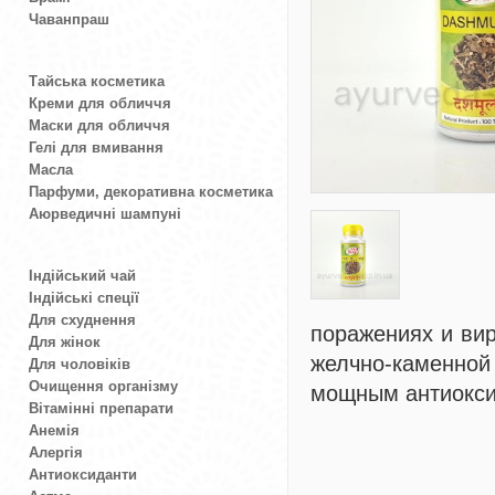
Чаванпраш
Тайська косметика
Креми для обличчя
Маски для обличчя
Гелі для вмивання
Масла
Парфуми, декоративна косметика
Аюрведичні шампуні
Індійський чай
Індійські спеції
Для схуднення
поражениях и вир
Для жінок
желчно-каменной
Для чоловіків
Очищення організму
мощным антиокси
Вітамінні препарати
Анемія
Алергія
Антиоксиданти