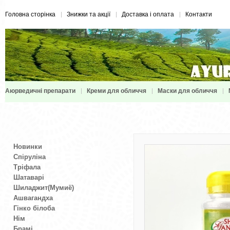
Головна сторінка
Знижки та акції
Доставка і оплата
Контакти
Аюрведичні препарати
Креми для обличчя
Маски для обличчя
Новинки
Спіруліна
Тріфала
Шатаварі
Шиладжит(Мумиё)
Ашвагандха
Гінко білоба
Нім
Брамі