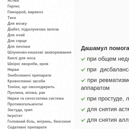
Астма
Герпес
Геморрой, варикоз
Тиск
Для мозку
Діабет, підшлункова залоза
Для очей
Для серця
Для печінки
Дашамул помога
Шлунково-кишкові захворювання
при общем нед
Каплі для носа
Шкірні хвороби, кров
при дисбаланса
Нерви
Знеболюючі препарати
при ревматизме
Кровоспинні засоби
Тоніки, що омолоджують
аппаратом
Пухлина, міома, рак
при простуде, 
Нирки та сечостатева система
Противогельмінтні
для снятия аст
Застуда, грип
Імунітет
для снятия алл
Головний біль, мігрень, безсоння
Седативні препарати