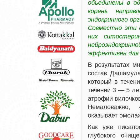
объединены в од
корень направ
эндокринного орг
Совместно эти д
них ситостерин
нейроэндокринн
эффективен для 
В результатах м
состав Дашамула
который в течени
течении 3 — 5 ле
атрофии вилочко
Немаловажно, 
оказывает омола
Как уже писало
глубокого очищ