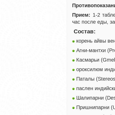
Противопоказан
Прием:
1-2 табле
час после еды, з
Состав:
корень айвы вен
Агни-мантхи (Pre
Касмарьи (Gmeli
ороксилюм инди
Паталы (Stereos
паслен индийск
Шалипарни (Des
Пришнипарни (Ura