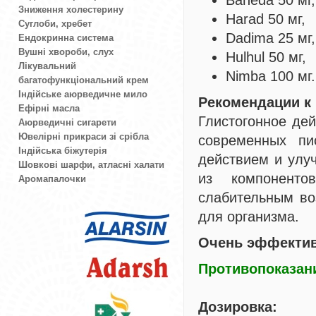
Baheda 50 мг,
Зниження холестерину
Harad 50 мг,
Суглоби, хребет
Dadima 25 мг,
Ендокринна система
Вушні хвороби, слух
Hulhul 50 мг,
Лікувальний
Nimba 100 мг.
багатофункціональний крем
Індійське аюрведичне мило
Рекомендации к
Ефірні масла
Глистогонное дей
Аюрведичні сигарети
Ювелірні прикраси зі срібла
современных пи
Індійська біжутерія
действием и улу
Шовкові шарфи, атласні халати
из компоненто
Аромапалочки
слабительным во
для организма.
Очень эффектив
Противопоказан
Дозировка: