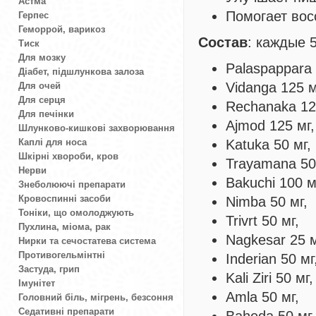
Астма
Помогает вос
Герпес
Геморрой, варикоз
Состав
: каждые 
Тиск
Для мозку
Palaspappara 
Діабет, підшлункова залоза
Vidanga 125 м
Для очей
Для серця
Rechanaka 12
Для печінки
Ajmod 125 мг,
Шлунково-кишкові захворювання
Каплі для носа
Katuka 50 мг,
Шкірні хвороби, кров
Trayamana 50
Нерви
Bakuchi 100 м
Знеболюючі препарати
Кровоспинні засоби
Nimba 50 мг,
Тоніки, що омолоджують
Trivrt 50 мг,
Пухлина, міома, рак
Nagkesar 25 м
Нирки та сечостатева система
Противогельмінтні
Inderian 50 мг
Застуда, грип
Kali Ziri 50 мг,
Імунітет
Amla 50 мг,
Головний біль, мігрень, безсоння
Седативні препарати