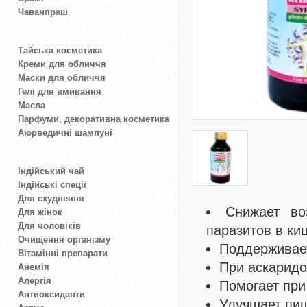
Чаванпраш
Тайська косметика
Креми для обличчя
Маски для обличчя
Гелі для вмивання
Масла
Парфуми, декоративна косметика
Аюрведичні шампуні
Індійський чай
Індійські спеції
Для схуднення
Снижает во
Для жінок
Для чоловіків
паразитов в ки
Очищення організму
Поддерживает
Вітамінні препарати
При аскаридо
Анемія
Алергія
Помогает при
Антиоксиданти
Улучшает пищ