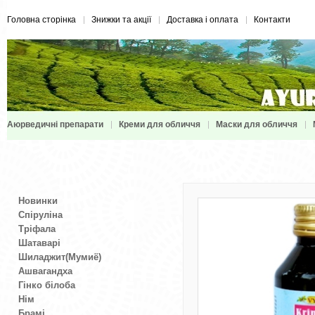
Головна сторінка
Знижки та акції
Доставка і оплата
Контакти
Аюрведичні препарати
Креми для обличчя
Маски для обличчя
Новинки
Спіруліна
Тріфала
Шатаварі
Шиладжит(Мумиё)
Ашвагандха
Гінко білоба
Нім
Брамі