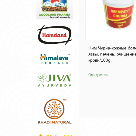
Ним Чурна-кожные бол
язвы, печень, очищени
крови/100g.
Ожидается