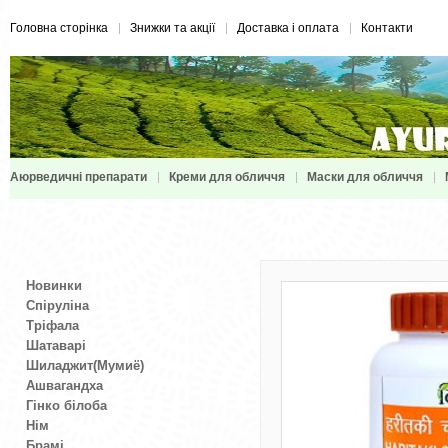
Головна сторінка
Знижки та акції
Доставка і оплата
Контакти
Аюрведичні препарати
Креми для обличчя
Маски для обличчя
Новинки
Спіруліна
Тріфала
Шатаварі
Шиладжит(Мумиё)
Ашвагандха
Гінко білоба
Нім
Брамі