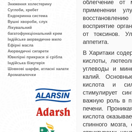
облегчение от 
Зниження холестерину
применении ул
Суглоби, хребет
Ендокринна система
восстановлению
Вушні хвороби, слух
восприятие орга
Лікувальний
от токсинов. У
багатофункціональний крем
Індійське аюрведичне мило
аппетита.
Ефірні масла
Аюрведичні сигарети
В Харитаки соде
Ювелірні прикраси зі срібла
кислоты, лютеол
Індійська біжутерія
углеводы и мине
Шовкові шарфи, атласні халати
Аромапалочки
калий. Основны
кислота и сил
стимулирует си
важную роль в п
печени. Проника
кислота оказывае
спинного мозга,