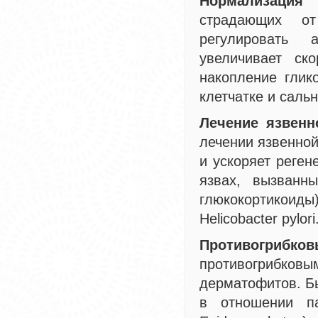
Нормализация
страдающих от
регулировать 
увеличивает ск
накопление глик
клетчатке и сальн
Лечение язвенн
лечении язвенной
и ускоряет реген
язвах, вызванн
глюкокортикоиды
Helicobacter pylori
Противогрибков
противогрибко
дерматофитов. Бы
в отношении па