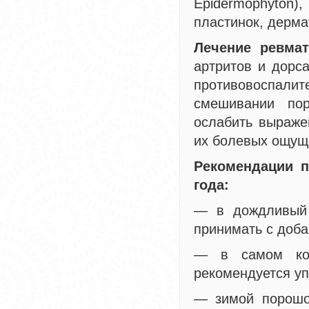
Epidermophyton
пластинок, дерма
Лечение ревмат
артритов и дорса
противовоспал
смешивании пор
ослабить выраже
их болевых ощущ
Рекомендации п
года:
— в дождливый 
принимать с доб
— в самом кон
рекомендуется уп
— зимой порошок