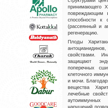
структурами цен
принимающего Х
повреждающим в
способности к 
(рассеянный и а
регенерацию.
Плоды Харитак
антоцианидино
свойствами. Ин
защищают эндо
поперечных сши
клеточного иммун
и мочи. Благодар
вещества Хари
лечебные свойст
аутоиммунных 
нарушений позво