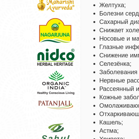
Желтуха;
Болезни серд
Сахарный диа
Снижает холе
Носовые и ма
Глазные инфе
Снижение им
Селезёнка;
Заболевания 
Нервные расс
Рассеянный и
Кожные забол
Омолаживающ
Отхаркивающ
Кашель;
Астма;