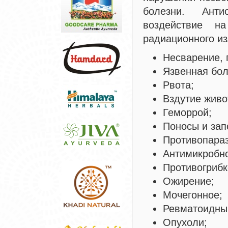
болезни. Анти
воздействие н
радиационного из
Несварение, 
Язвенная бол
Рвота;
Вздутие живо
Геморрой;
Поносы и зап
Противопараз
Антимикробно
Противогрибк
Ожирение;
Мочегонное;
Ревматоидный
Опухоли;