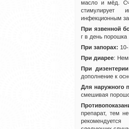
масло и мёд. Сч
стимулирует им
инфекционным за
При язвенной б
г в день порошка
При запорах:
10-
При диарее
: Нем
При дизентерии
дополнение к ос
Для наружного 
смешивая порошо
Противопоказан
препарат, тем н
рекомендуется
следующих случа