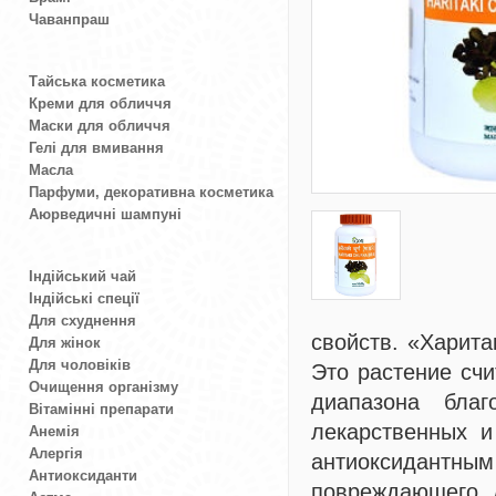
Чаванпраш
Тайська косметика
Креми для обличчя
Маски для обличчя
Гелі для вмивання
Масла
Парфуми, декоративна косметика
Аюрведичні шампуні
Індійський чай
Індійські спеції
Для схуднення
свойств. «Харита
Для жінок
Для чоловіків
Это растение счи
Очищення організму
диапазона благ
Вітамінні препарати
лекарственных и
Анемія
Алергія
антиоксидантным
Антиоксиданти
повреждающего д