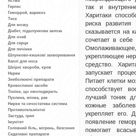
Астма
так и внутренн
Герпес
Геморрой, варикоз
Харитаки способ
Тиск
риска развития 
Для мозку
сказывается на 
Діабет, підшлункова залоза
Для очей
сочетает в себе
Для серця
Омолаживающе
Для печінки
Шлунково-кишкові захворювання
укрепляющее нер
Каплі для носа
средство. Хари
Шкірні хвороби, кров
запускает проц
Нерви
Знеболюючі препарати
Питает клетки мо
Кровоспинні засоби
способствует в
Тоніки, що омолоджують
лучший тоник дл
Пухлина, міома, рак
Нирки та сечостатева система
кожные заболев
Противогельмінтні
укрепляет его. 
Застуда, грип
появление гемор
Імунітет
Головний біль, мігрень, безсоння
помогает всасы
Седативні препарати