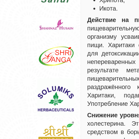
Хрипота;
Икота.
Действие на п
пищеварительную
организму усваи
пищи. Харитаки 
для детоксикаци
непереваренных
результате ме
пищеварительн
раздражённого 
Харитаки, под
Употребление Хар
Снижение уровн
холестерина. Э
средством в бор