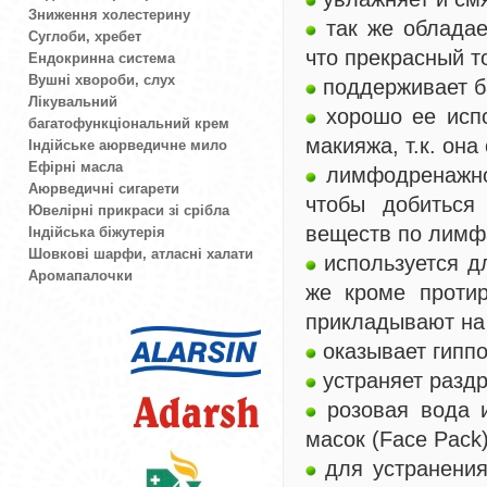
Зниження холестерину
так же обладае
Суглоби, хребет
что прекрасный т
Ендокринна система
Вушні хвороби, слух
поддерживает б
Лікувальний
хорошо ее испо
багатофункціональний крем
макияжа, т.к. он
Індійське аюрведичне мило
Ефірні масла
лимфодренажное
Аюрведичні сигарети
чтобы добиться
Ювелірні прикраси зі срібла
веществ по лимф
Індійська біжутерія
Шовкові шарфи, атласні халати
используется дл
Аромапалочки
же кроме проти
прикладывают на 
оказывает гиппо
устраняет раздр
розовая вода и
масок (Face Pack)
для устранения