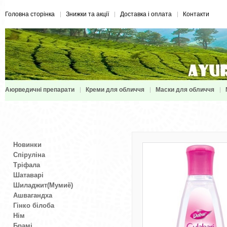
Головна сторінка
Знижки та акції
Доставка і оплата
Контакти
Аюрведичні препарати
Креми для обличчя
Маски для обличчя
Новинки
Спіруліна
Тріфала
Шатаварі
Шиладжит(Мумиё)
Ашвагандха
Гінко білоба
Нім
Брамі