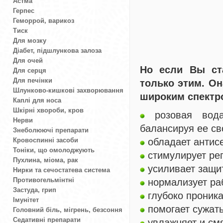
Астма
Герпес
Геморрой, варикоз
Тиск
Для мозку
Діабет, підшлункова залоза
Для очей
Но если Вы ста
Для серця
Для печінки
только этим. Он
Шлунково-кишкові захворювання
широким спектр
Каплі для носа
Шкірні хвороби, кров
розовая вода
Нерви
балансируя ее св
Знеболюючі препарати
Кровоспинні засоби
обладает антис
Тоніки, що омолоджують
стимулирует рег
Пухлина, міома, рак
усиливает защит
Нирки та сечостатева система
Противогельмінтні
нормализует раб
Застуда, грип
глубоко проника
Імунітет
помогает сужат
Головний біль, мігрень, безсоння
Седативні препарати
увлажняет и смя