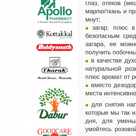
глаз, отеков (ме
марлю/ткань и пр
мнут;
загар: плюс в
безопасным сред
загара, ее можн
получить побочн
в качестве дух
натуральной роз
плюс аромат от р
вместо дезодор
места интенсивно
для снятия нап
которые мы так и
дня, для умень
умойтесь розово