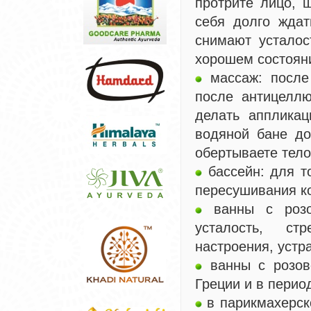
протрите лицо, 
себя долго ждат
снимают усталос
хорошем состоян
массаж: после 
после антицеллю
делать аппликац
водяной бане до
обертываете тело 
бассейн: для то
пересушивания ко
ванны с розов
усталость, ст
настроения, устр
ванны с розов
Греции и в перио
в парикмахерско