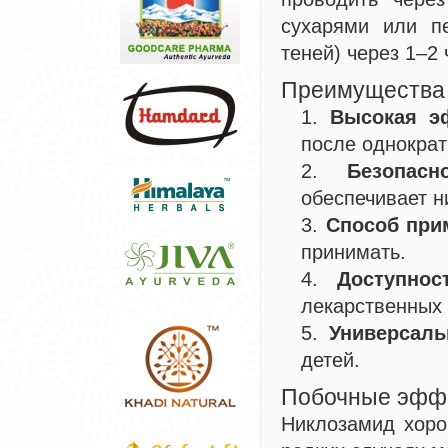
сухарями или пе
теней) через 1–2
Преимущества
Высокая э
после однократ
Безопасно
обеспечивает н
Способ при
принимать.
Доступнос
лекарственных 
Универсаль
детей.
Побочные эфф
Никлозамид хоро