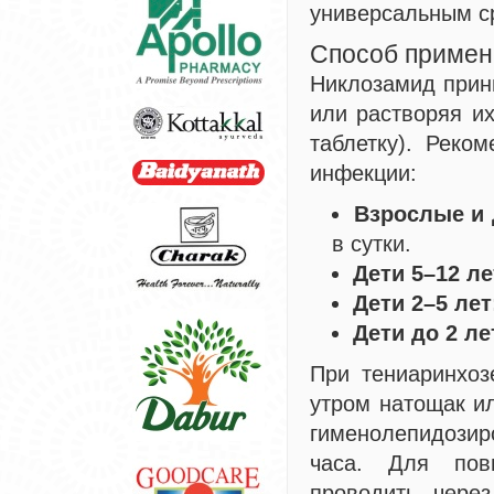
универсальным с
Способ примен
Никлозамид прин
или растворяя и
таблетку). Реко
инфекции:
Взрослые и 
в сутки.
Дети 5–12 ле
Дети 2–5 лет
Дети до 2 ле
При тениаринхоз
утром натощак ил
гименолепидозиро
часа. Для пов
проводить чере