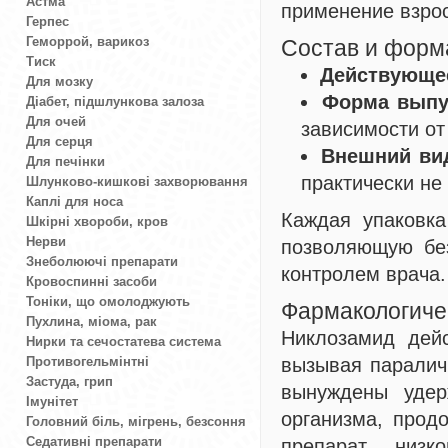
Астма
применение взро
Герпес
Геморрой, варикоз
Состав и форм
Тиск
Действующе
Для мозку
Форма выпу
Діабет, підшлункова залоза
Для очей
зависимости от
Для серця
Внешний ви
Для печінки
практически не
Шлунково-кишкові захворювання
Каплі для носа
Каждая упаковка
Шкірні хвороби, кров
Нерви
позволяющую без
Знеболюючі препарати
контролем врача.
Кровоспинні засоби
Тоніки, що омолоджують
Фармакологиче
Пухлина, міома, рак
Никлозамид дейс
Нирки та сечостатева система
Противогельмінтні
вызывая паралич 
Застуда, грип
вынуждены удер
Імунітет
организма, прод
Головний біль, мігрень, безсоння
Седативні препарати
препарат низк