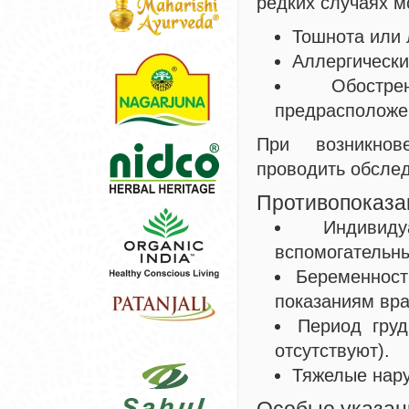
редких случаях м
Тошнота или 
Аллергически
Обостр
предрасположе
При возникнов
проводить обслед
Противопоказа
Индивид
вспомогательны
Беременност
показаниям вра
Период гру
отсутствуют).
Тяжелые нару