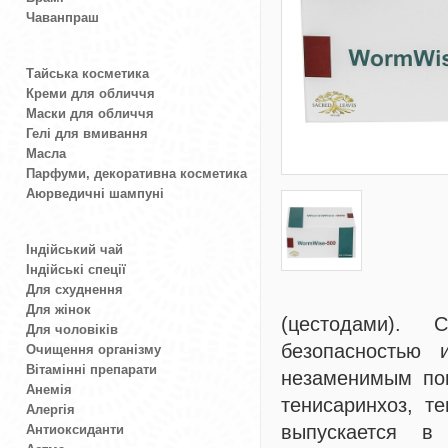
Чаванпраш
Тайська косметика
Креми для обличчя
Маски для обличчя
Гелі для вмивання
Масла
Парфуми, декоративна косметика
Аюрведичні шампуні
Індійський чай
Індійські спеції
Для схуднення
Для жінок
(цестодами). 
Для чоловіків
безопасностью 
Очищення організму
Вітамінні препарати
незаменимым пом
Анемія
тенисаринхоз, т
Алергія
выпускается в
Антиоксиданти