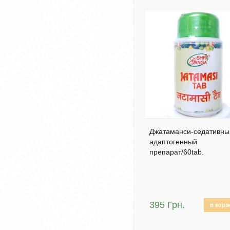
Джатаманси-седативны
адаптогенный
препарат/60tab.
395 Грн.
в корз