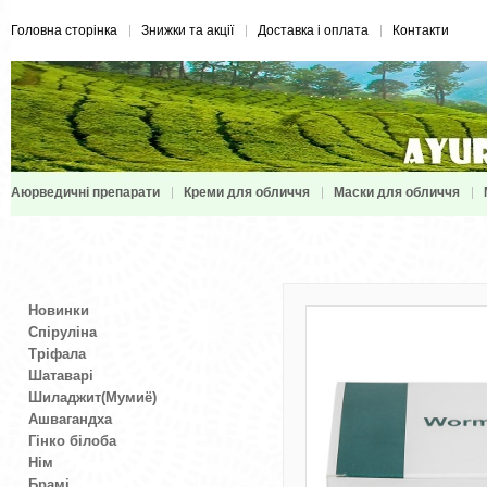
Головна сторінка
Знижки та акції
Доставка і оплата
Контакти
Аюрведичні препарати
Креми для обличчя
Маски для обличчя
Новинки
Спіруліна
Тріфала
Шатаварі
Шиладжит(Мумиё)
Ашвагандха
Гінко білоба
Нім
Брамі