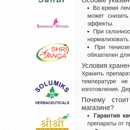
Особые указан
Во время леч
может снизить
эффекты.
При склоннос
нормализовать 
При тениоз
обязателен для
Условия хране
Хранить препара
температуре н
изготовления. Де
Почему стоит
магазине?
Гарантия ка
препараты от п