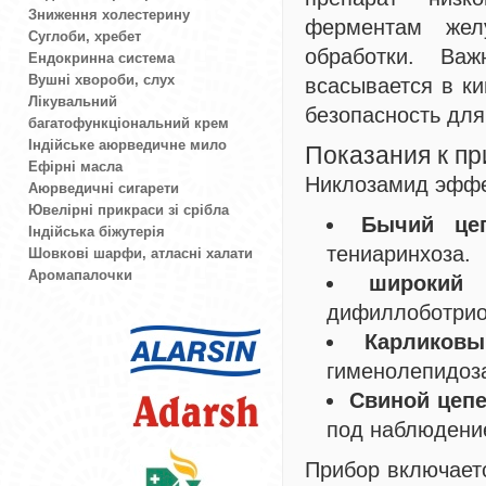
Зниження холестерину
ферментам желу
Суглоби, хребет
обработки. Важ
Ендокринна система
Вушні хвороби, слух
всасывается в ки
Лікувальний
безопасность для
багатофункціональний крем
Індійське аюрведичне мило
Показания к п
Ефірні масла
Никлозамид эффе
Аюрведичні сигарети
Ювелірні прикраси зі срібла
Бычий цеп
Індійська біжутерія
тениаринхоза.
Шовкові шарфи, атласні халати
Аромапалочки
широкий 
дифиллоботрио
Карликовы
гименолепидоз
Свиной цепе
под наблюдени
Прибор включаетс