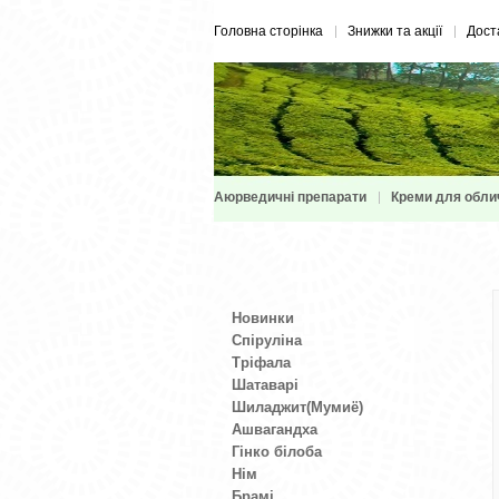
Головна сторінка
Знижки та акції
Дост
Аюрведичні препарати
Креми для обли
Новинки
Спіруліна
Тріфала
Шатаварі
Шиладжит(Мумиё)
Ашвагандха
Гінко білоба
Нім
Брамі