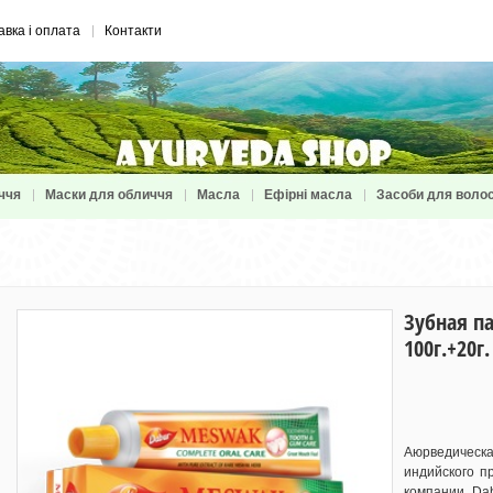
авка і оплата
Контакти
ччя
Маски для обличчя
Масла
Ефірні масла
Засоби для воло
Зубная па
100г.+20г.
Аюрведическ
индийского п
компании Dab