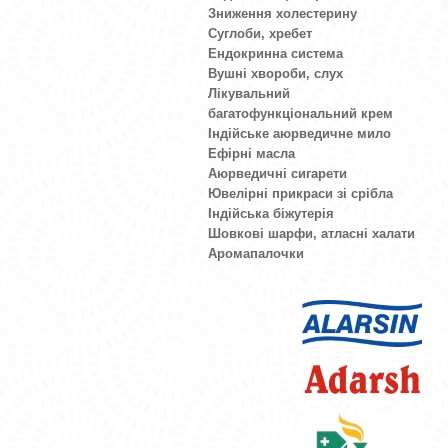
Зниження холестерину
Суглоби, хребет
Ендокринна система
Вушні хвороби, слух
Лікувальний
багатофункціональний крем
Індійське аюрведичне мило
Ефірні масла
Аюрведичні сигарети
Ювелірні прикраси зі срібла
Індійська біжутерія
Шовкові шарфи, атласні халати
Аромапалочки