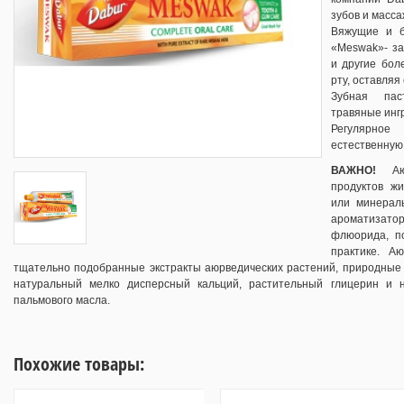
зубов и масса
Вяжущие и б
«Meswak»- з
и другие бол
рту, оставляя
Зубная пас
травяные инг
Регулярно
естественную 
ВАЖНО!
Аюр
продуктов жи
или минераль
ароматизат
флюорида, по
практике. А
тщательно подобранные экстракты аюрведических растений, природные
натуральный мелко дисперсный кальций, растительный глицерин и 
пальмового масла.
Похожие товары: