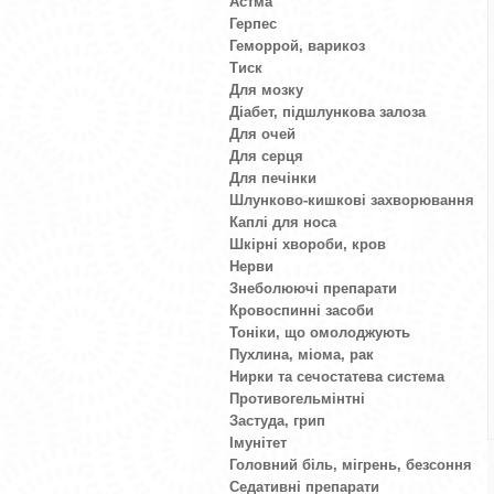
Астма
Герпес
Геморрой, варикоз
Тиск
Для мозку
Діабет, підшлункова залоза
Для очей
Для серця
Для печінки
Шлунково-кишкові захворювання
Каплі для носа
Шкірні хвороби, кров
Нерви
Знеболюючі препарати
Кровоспинні засоби
Тоніки, що омолоджують
Пухлина, міома, рак
Нирки та сечостатева система
Противогельмінтні
Застуда, грип
Імунітет
Головний біль, мігрень, безсоння
Седативні препарати