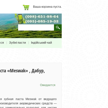
Ваша корзина пуста.
сся
Зубні пасти
Індійський чай
ста «Meswak» , Дабур,
Ожидается
ая зубная паста Meswak от ведущего
роизводителя аюрведических средств —
ur замечательно подходит для чистки