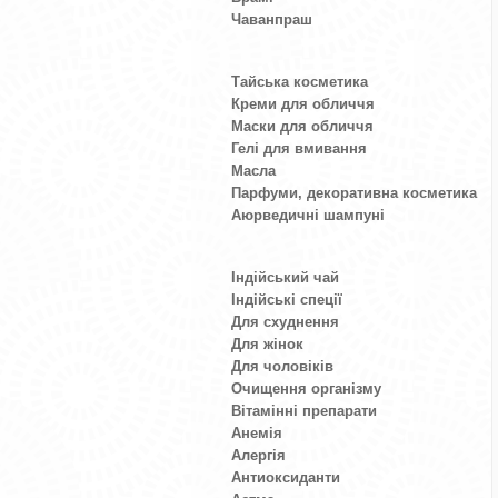
Чаванпраш
Тайська косметика
Креми для обличчя
Маски для обличчя
Гелі для вмивання
Масла
Парфуми, декоративна косметика
Аюрведичні шампуні
Індійський чай
Індійські спеції
Для схуднення
Для жінок
Для чоловіків
Очищення організму
Вітамінні препарати
Анемія
Алергія
Антиоксиданти