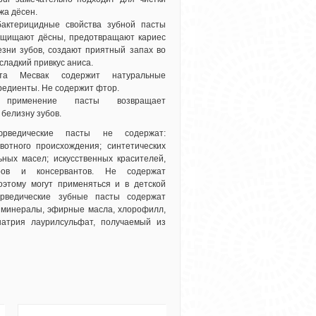
жа дёсен.
актерицидные свойства зубной пасты
ащищают дёсны, предотвращают кариес
езни зубов, создают приятный запах во
 сладкий привкус аниса.
та Месвак содержит натуральные
редиенты. Не содержит фтор.
е применение пасты возвращает
белизну зубов.
ведические пасты не содержат:
вотного происхождения; синтетических
ных масел; искусственных красителей,
оров и консервантов. Не содержат
этому могут применяться и в детской
юрведические зубные пасты содержат
 минералы, эфирные масла, хлорофилл,
натрия лаурилсульфат, получаемый из