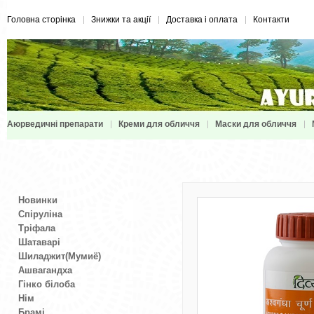
Головна сторінка
Знижки та акції
Доставка і оплата
Контакти
Аюрведичні препарати
Креми для обличчя
Маски для обличчя
Новинки
Спіруліна
Тріфала
Шатаварі
Шиладжит(Мумиё)
Ашвагандха
Гінко білоба
Нім
Брамі