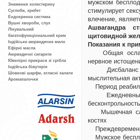
мужском бесплод
Зниження холестерину
стимулирует секс
Суглоби, хребет
Ендокринна система
влечение, являе
Вушні хвороби, слух
Ашвагандра ст
Лікувальний
щитовидной жел
багатофункціональний крем
Індійське аюрведичне мило
Показания к пр
Ефірні масла
Общая ослаблен
Аюрведичні сигарети
нервное истощен
Ювелірні прикраси зі срібла
Індійська біжутерія
Дисбаланс Ват
Шовкові шарфи, атласні халати
мыслительная акт
Аромапалочки
Период реабилит
Ежедневный ст
бесконтрольность
Мышечная слабо
костях
Преждевременно
Мужское бесплод