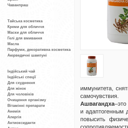
Чаванпраш
Тайська косметика
Креми для обличчя
Маски для обличчя
Гелі для вмивання
Масла
Парфуми, декоративна косметика
Аюрведичні шампуні
Індійський чай
Індійські спеції
Для схуднення
иммунитета, снят
Для жінок
Для чоловіків
самочувствия.
Очищення організму
Ашвагандха
–это
Вітамінні препарати
и адаптогенным 
Анемія
Алергія
повысить физиче
Антиоксиданти
сопротивляемо