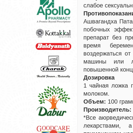
слабое сексуальн
Противопоказа
Ашвагандха Пата
побочных эффек
препарат без пр
время беремен
воздержаться от
машины или лю
повышенной конц
Дозировка
1 чайная ложка 
молоком.
Объем:
100 грам
Производитель
*Все аюрведичес
лекарствами, 