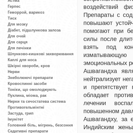
Астма
воздействий фи
Герпес
Геморрой, варикоз
Препараты с сод
Тиск
повышают устойч
Для мозку
помогают при бе
Діабет, підшлункова залоза
Для очей
силы после длит
Для серця
взять под конт
Для печінки
Шлунково-кишкові захворювання
изматывающую 
Каплі для носа
эмоциональных р
Шкірні хвороби, кров
Ашвагандха явл
Нерви
Знеболюючі препарати
нейтрализует нег
Кровоспинні засоби
и препятствует 
Тоніки, що омолоджують
обладает проти
Пухлина, міома, рак
Нирки та сечостатева система
лечении воспа
Противогельмінтні
повышенном давл
Застуда, грип
Ашвагандху, за 
Імунітет
Головний біль, мігрень, безсоння
Индийским жень
Седативні препарати